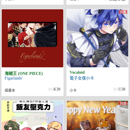
Vocaloid
海賊王 (ONE PIECE)
Figarlands'
電子女僕小卡
K38
U38
D1
D1
插畫本
小卡