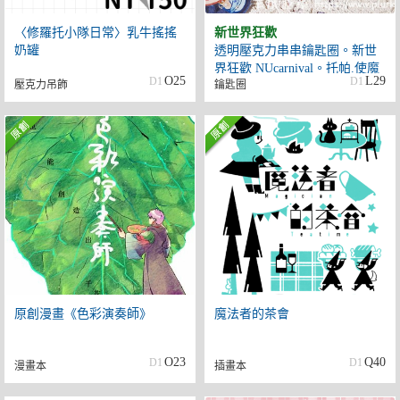
〈修羅托小隊日常〉乳牛搖搖
新世界狂歡
奶罐
透明壓克力串串鑰匙圈。新世
界狂歡 NUcarnival。托帕.使魔
O25
L29
D1
D1
壓克力吊飾
鑰匙圈
組.伊得.眷屬全員
原創漫畫《色彩演奏師》
魔法者的茶會
O23
Q40
D1
D1
漫畫本
插畫本