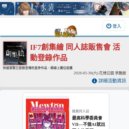
登入
IF7創集繪 同人誌販售會 活
動登錄作品
快速瀏覽已登錄宣傳的直參作品、類線上攤位逛攤
2026-05-30(六) 花博公園 爭艷館
詳細活動資訊
推薦同人誌
最高科學委員會
VII—不做AI就出