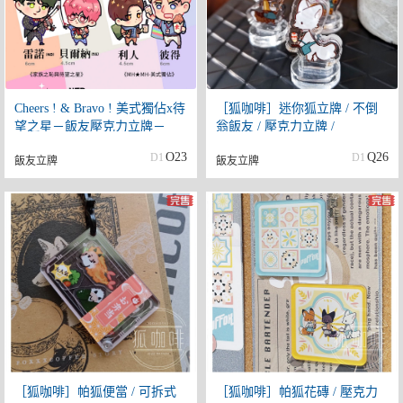
Cheers ! & Bravo ! 美式獨佔x待
［狐咖啡］迷你狐立牌 / 不倒
望之星－飯友壓克力立牌－
翁飯友 / 壓克力立牌 /
FOXXXCOFFEE
O23
Q26
D1
D1
飯友立牌
飯友立牌
［狐咖啡］帕狐便當 / 可拆式
［狐咖啡］帕狐花磚 / 壓克力