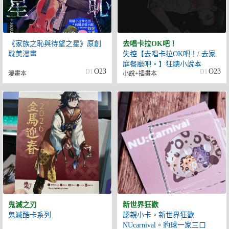
《家族之恥與待望之星》原創
去唱卡拉OK吧！
耽美漫畫
失控【去唱卡拉OK吧！/ 去家
庭餐廳吧。】狂聰小說本
O23
O23
D1
D1
漫畫本
小說+插畫本
鬼滅之刃
新世界狂歡
鬼滅酷卡系列
認親小卡。新世界狂歡
NUcarnival。豹球一家三口