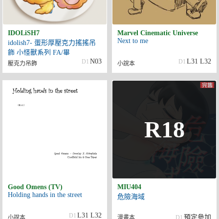
IDOLiSH7
Marvel Cinematic Universe
Next to me
idolish7- 蛋形厚壓克力搖搖吊
飾 小怪獸系列 FA/畢
N03
L31 L32
D1
D1
達/MEZZO
壓克力吊飾
小說本
R18
Good Omens (TV)
MIU404
Holding hands in the street
危險海域
L31 L32
D1
預定參加
小說本
漫畫本
D1