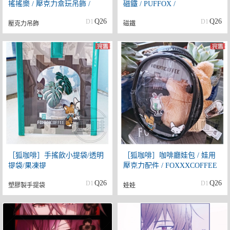
搖搖樂 / 壓克力盒玩吊飾 /
磁鐵 / PUFFOX /
PUFFOX
FOXXXCOFFEE
Q26
Q26
D1
D1
壓克力吊飾
磁鐵
［狐咖啡］手搖飲小提袋/透明
［狐咖啡］咖啡廳娃包 / 娃用
提袋/果凍提
壓克力配件 / FOXXXCOFFEE
袋/FOXXXCOFFEE
Q26
Q26
D1
D1
塑膠製手提袋
娃娃