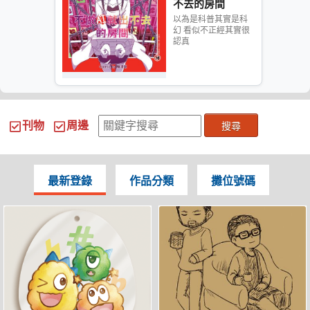
不去的房間
以為是科普其實是科
幻 看似不正經其實很
認真
刊物
周邊
搜尋
最新登錄
作品分類
攤位號碼