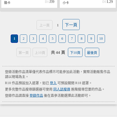
J39
L29
D1
D1
酷卡
小卡
下一頁
上一頁
1
1
2
3
4
5
6
7
8
9
10
共 44 頁
第一頁
上10頁
下10頁
最後頁
登錄活動作品清單僅代表作品標示可能參加此活動，實際活動販售作品
請以現場為主。
R18 作品預設加入遮罩，如已
登入
可預設關閉 R18 遮罩。
更多完整作品搜尋篩選器可使用
同人誌搜尋
進階搜尋您要的作品。
登錄作品請直接
登錄作品
後在直參活動選擇此活動即可。