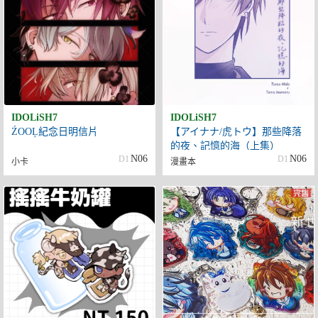
IDOLiSH7
IDOLiSH7
ŹOOĻ紀念日明信片
【アイナナ/虎トウ】那些降落
的夜、記憶的海（上集）
N06
N06
D1
D1
小卡
漫畫本