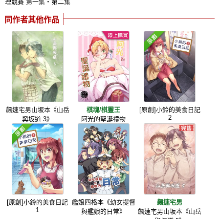
理競賽 第一集‧第二集
同作者其他作品
飆速宅男山坂本《山岳
棋魂/棋靈王
[原創]小鈴的美食日記
2
與坂道 3》
阿光的聖誕禮物
[原創]小鈴的美食日記
艦娘四格本《幼女提督
飆速宅男
1
與艦娘的日常》
飆速宅男山坂本《山岳