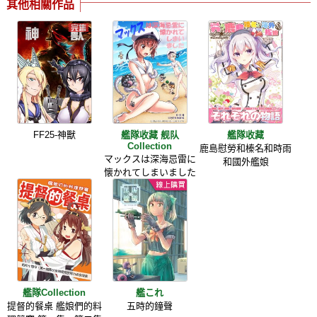
其他相關作品
FF25-神獸
艦隊收藏 舰队
艦隊收藏
Collection
鹿島慰勞和榛名和時雨
マックスは深海忌雷に
和國外艦娘
懐かれてしまいました
艦隊Collection
艦これ
提督的餐桌 艦娘們的料
五時的鐘聲