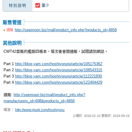
量少
特別說明
販售管道
http://seemoon.biz/mall/product_info.php?products_id=4858
通販
其他說明
CWT42首販的艦娘四格本，場次後會開通販，試閱請到網誌。
Part 1
http://blog.yam.com/hoshiyoruno/article/105175362
Part 2
http://blog.yam.com/hoshiyoruno/article/108543315
Part 3
http://blog.yam.com/hoshiyoruno/article/112221830
Part 4
http://blog.yam.com/hoshiyoruno/article/122404429
通販:
http://seemoon.biz/mall/product_info.php?
manufacturers_id=698&products_id=4858
噗浪：
http://www.plurk.com/hoshiyoru
上傳於: 2016-01-10 更新於: 2019-09-19