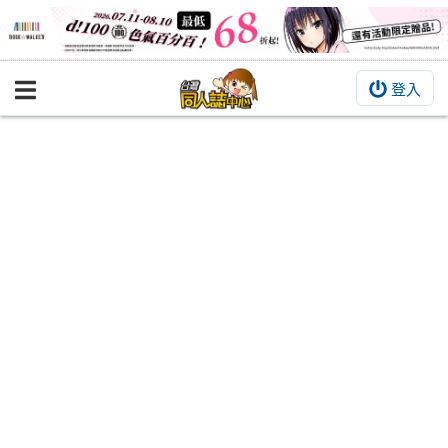
登入
BOOKY書集倉庫
同人作品
同人誌
同人周邊
同人數位作品
活動&消息
同人誌活動
最新消息
同人相關店家
宣傳&交流