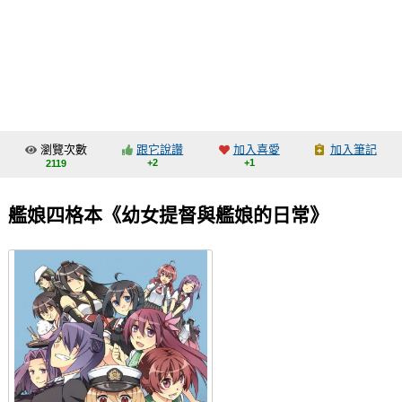
同人社團
工作委託
同人宣傳看板
繪圖藝廊
瀏覽次數
跟它說讚
加入喜愛
加入筆記
交流中心
+2
+1
2119
攤位轉讓區
艦娘四格本《幼女提督與艦娘的日常》
會員功能選單
會員中心
註冊會員
登入