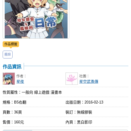
作品標籤
艦娘
作品資訊
作者：
社團：
星夜
星空武勇傳
性質屬性：一般向 線上遊戲 漫畫本
規格：B5右翻
出版日期：
2016-02-13
頁數：36頁
裝訂：無線膠裝
售價：160元
內頁：黑白影印