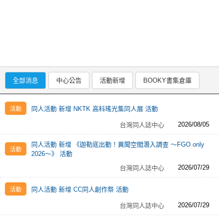
同人社團
工作委託
同人宣傳看板
繪圖藝廊
全部消息
中心公告
活動新增
BOOKY書集倉庫
交流中心
攤位轉讓區
同人活動 新增 NKTK 高科瑤光集同人展 活動
會員功能選單
2026/08/05
台灣同人誌中心
會員中心
同人活動 新增 《迦勒底出動！異聞空間潛入調查 ～FGO only
2026～》 活動
註冊會員
2026/07/29
台灣同人誌中心
登入
同人活動 新增 CC同人創作祭 活動
2026/07/29
台灣同人誌中心