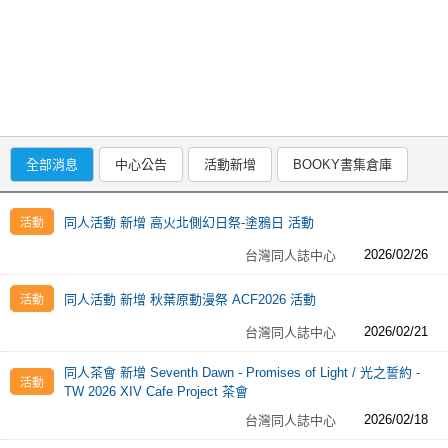
同人社團
工作委託
同人宣傳看板
繪圖藝廊
全部消息
中心公告
活動新增
BOOKY書集倉庫
交流中心
攤位轉讓區
同人活動 新增 高火北側幻日祭-塗鴉日 活動
會員功能選單
2026/02/26
台灣同人誌中心
會員中心
同人活動 新增 秋葉原動漫祭 ACF2026 活動
註冊會員
2026/02/21
台灣同人誌中心
登入
同人茶會 新增 Seventh Dawn - Promises of Light / 光之誓約 -
TW 2026 XIV Cafe Project 茶會
2026/02/18
台灣同人誌中心