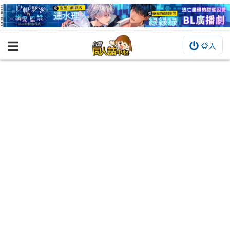
登入
BOOKY書集倉庫
同人作品
同人誌
同人周邊
同人數位作品
活動&消息
同人誌活動
最新消息
同人相關店家
宣傳&交流