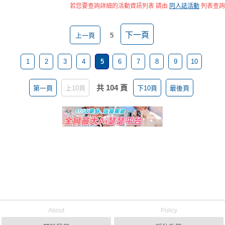
若您要查詢詳細的活動資訊列表 請由
同人誌活動
列表查詢
下一頁
上一頁
5
1
2
3
4
5
6
7
8
9
10
共 104 頁
第一頁
上10頁
下10頁
最後頁
About
Policy