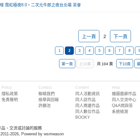
增 霓虹極夜8.0。二次元牛郎之夜台北場 茶會
上一頁
2
下一頁
1
2
3
4
5
6
7
8
第一頁
上10頁
共 104 頁
下10頁
Policy
Contact
Content
Help
隱私政策
聯絡我們
同人活動資訊
繪圖藝廊作品
免責聲明
檢舉與回報
同人誌作品
同人交流中心
許願池
同人周邊作品
Q&A問與答
同人數位作品
系統檢測
BOOKY
作品、交流或討論的服務
 2011-2026, Powered by wsmwason