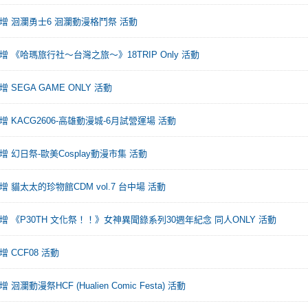
增 洄瀾勇士6 洄瀾動漫格鬥祭 活動
增 《哈瑪旅行社～台灣之旅～》18TRIP Only 活動
 SEGA GAME ONLY 活動
增 KACG2606-高雄動漫城-6月試營運場 活動
增 幻日祭-歐美Cosplay動漫市集 活動
增 貓太太的珍物館CDM vol.7 台中場 活動
增 《P30TH 文化祭！！》女神異聞錄系列30週年紀念 同人ONLY 活動
 CCF08 活動
洄瀾動漫祭HCF (Hualien Comic Festa) 活動