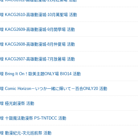
 KACG2610-高雄動漫城-10月萬聖場 活動
增 KACG2609-高雄動漫城-9月開學場 活動
增 KACG2608-高雄動漫城-8月仲夏場 活動
增 KACG2607-高雄動漫城-7月放暑場 活動
Bring It On！歐美主題ONLY場 BIO14 活動
 Comic Horizon－いつか一緒に輝いて－百合ONLY20 活動
增 極光創漫祭 活動
增 十鼓魔法動漫祭 PS-TNTDCC 活動
增 動漫紀元-次元巡航祭 活動