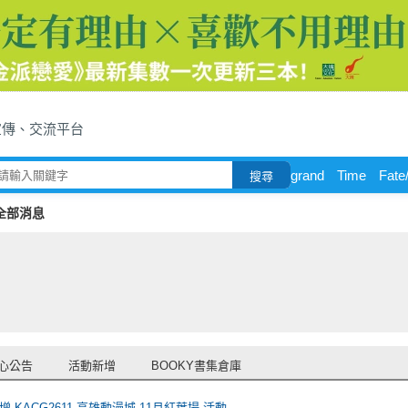
宣傳、交流平台
grand
Time
Fate
搜尋
全部消息
心公告
活動新增
BOOKY書集倉庫
 KACG2611-高雄動漫城-11月紅葉場 活動