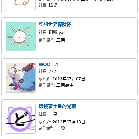
睡覺
社員:
空想世界探險隊
御鸚 yuin
社長:
二創
創作類型:
WOOT 7!
777
社長:
2012年07月07日
成立於:
二創為主
創作類型:
環繞著土星的光環
土星
社長:
2012年07月13日
成立於:
一般
創作類型: