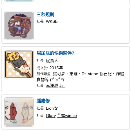
三秒規則
WKSB
社長:
屎尿屁的快樂夥伴?
屁鳥人
社長:
2015年
成立於:
寶可夢、東離、Dr. stone 新石紀、炸蝦
創作類型:
食物等 (*ﾟ∀ﾟ*)
赤澤璐
Jin
社員:
腦維修
Lion安
社長:
Glary
芋頭winnie
社員: