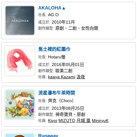
AKALOHA▲
AG.O
社長:
2010年11月
成立於:
原創、二創、女性向類
創作類型:
焦土裡的紅圍巾
Hotaru螢
社長:
2016年05月01日
成立於:
歐美二創
創作類型:
kaaya Kazami
汲夜
社員:
流星瀑布午茶時間
齊克（Chico）
社長:
2013年08月25日
成立於:
神奇寶貝、原創
創作類型:
Kiyoi
MIZUTO
月城 風
MiniryuK
社員:
Runaway