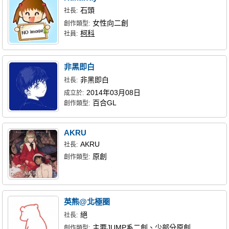
石頭
社長:
女性向二創
創作類型:
柯科
社員:
非黑即白
非黑即白
社長:
2014年03月08日
成立於:
百合GL
創作類型:
AKRU
AKRU
社長:
原創
創作類型:
英熊@北極圈
絕
社長:
主要JUMP系二創、少部分原創
創作類型: