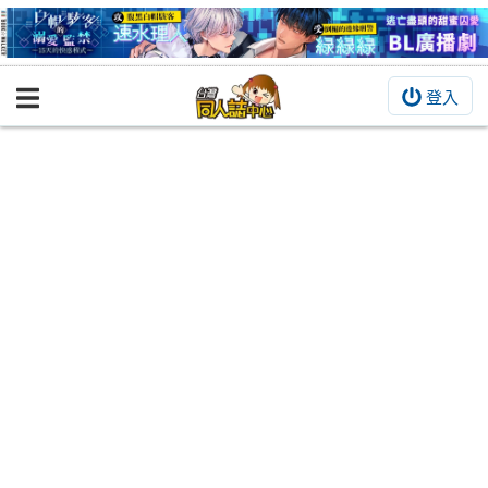
登入
BOOKY書集倉庫
同人作品
同人誌
同人周邊
同人數位作品
活動&消息
同人誌活動
最新消息
同人相關店家
宣傳&交流