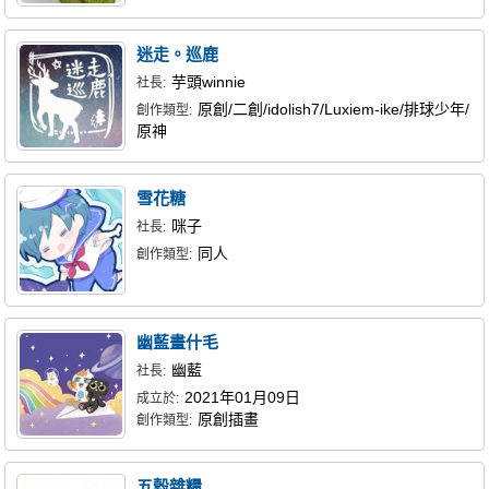
迷走。巡鹿
芋頭winnie
社長:
原創/二創/idolish7/Luxiem-ike/排球少年/
創作類型:
原神
雪花糖
咪子
社長:
同人
創作類型:
幽藍畫什毛
幽藍
社長:
2021年01月09日
成立於:
原創插畫
創作類型:
五穀雜糧