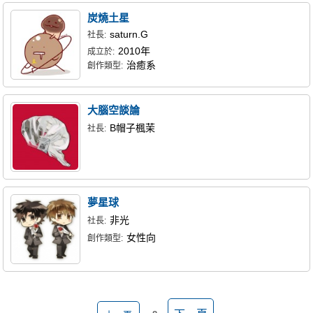
炭燒土星
saturn.G
社長:
2010年
成立於:
治癒系
創作類型:
大腦空談論
B帽子楓茉
社長:
夢星球
非光
社長:
女性向
創作類型: