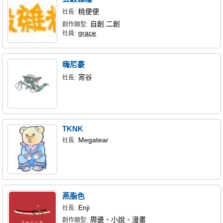
桃便便
社長:
自創.二創
創作類型:
grace
社員:
嗨尼豪
宵谷
社長:
TKNK
Megatear
社長:
燕脂色
Enji
社長:
周邊、小說、漫畫
創作類型: