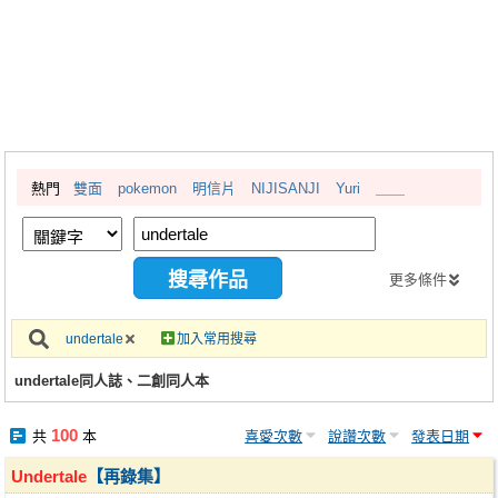
同人社團
工作委託
同人宣傳看板
繪圖藝廊
熱門
雙面
pokemon
明信片
NIJISANJI
Yuri
＿＿
交流中心
攤位轉讓區
會員功能選單
更多條件
會員中心
undertale
加入常用搜尋
註冊會員
undertale同人誌、二創同人本
登入
100
共
本
喜愛次數
說讚次數
發表日期
Undertale
【再錄集】