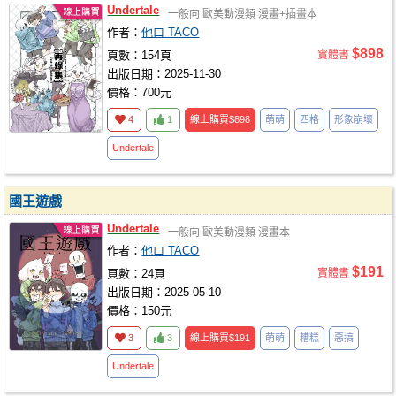
Undertale
一般向
歐美動漫類
漫畫+插畫本
作者：
他口 TACO
$898
頁數：154頁
實體書
出版日期：2025-11-30
價格：700元
4
1
線上購買
$898
萌萌
四格
形象崩壞
Undertale
國王遊戲
Undertale
一般向
歐美動漫類
漫畫本
作者：
他口 TACO
$191
頁數：24頁
實體書
出版日期：2025-05-10
價格：150元
3
3
線上購買
$191
萌萌
糟糕
惡搞
Undertale