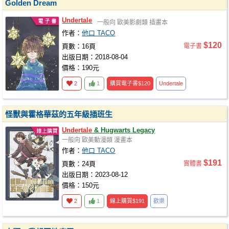
Golden Dream
Undertale
一般向
歐美影劇類
插畫本
作者：
他口 TACO
$120
頁數：16頁
電子書
出版日期：2018-08-04
價格：190元
2
1
購買電子書
$120
Undertale
怪獸與霍格華茲的五年級插班生
Undertale
& Hugwarts Legacy
一般向
歐美動漫類
漫畫本
作者：
他口 TACO
$191
頁數：24頁
實體書
出版日期：2023-08-12
價格：150元
2
1
線上購買
$191
歡樂