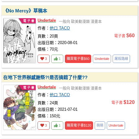
《No Mercy》草稿本
Undertale
一般向
歐美動漫類
漫畫本
作者：
他口 TACO
$60
頁數：20頁
電子書
出版日期：2020-08-01
價格：70元
3
1
購買電子書
$60
Undertale
屠殺路線
在地下世界辦感謝祭?!是否搞錯了什麼??
Undertale
一般向
歐美動漫類
漫畫本
作者：
他口 TACO
$120
頁數：24頁
電子書
出版日期：2021-07-01
價格：150元
3
1
購買電子書
$120
萌萌
Undertale