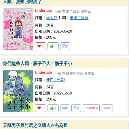
人類，我想回地底了
Undertale
一般向
綜合遊戲
漫畫本
作者：
蜥太郎
社團：
蜥蜴冷凍庫
頁數：20頁
出版日期：2023-05-20
價格：100元
7
2
惡搞
你們這些人類，腦子不大，膽子不小
Undertale
一般向
歐美動漫類
漫畫本
作者：
他口 TACO
頁數：24頁
出版日期：2022-12-10
價格：150元
6
4
萌萌
惡搞
Undertale
SANS
天降男子與竹馬之交讓人左右為難