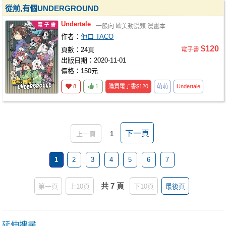
從前,有個UNDERGROUND
Undertale
一般向
歐美動漫類
漫畫本
作者：
他口 TACO
$120
頁數：24頁
電子書
出版日期：2020-11-01
價格：150元
8
1
購買電子書
$120
萌萌
Undertale
下一頁
上一頁
1
1
2
3
4
5
6
7
共 7 頁
第一頁
上10頁
下10頁
最後頁
延伸搜尋