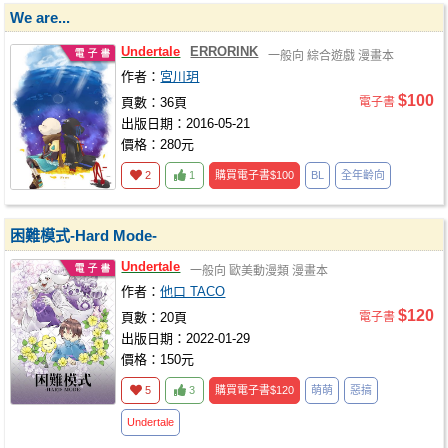
We are...
Undertale
ERRORINK
一般向
綜合遊戲
漫畫本
作者：
宮川玥
$100
頁數：36頁
電子書
出版日期：2016-05-21
價格：280元
2
1
購買電子書
$100
BL
全年齡向
困難模式-Hard Mode-
Undertale
一般向
歐美動漫類
漫畫本
作者：
他口 TACO
$120
頁數：20頁
電子書
出版日期：2022-01-29
價格：150元
5
3
購買電子書
$120
萌萌
惡搞
Undertale