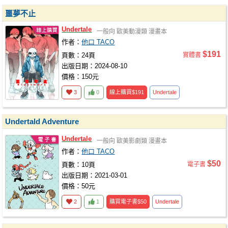
噩夢不止
Undertale
一般向
歐美動漫類
漫畫本
作者：
他口 TACO
$191
頁數：24頁
實體書
出版日期：2024-08-10
價格：150元
3
0
線上購買
$191
Undertale
Undertald Adventure
Undertale
一般向
歐美影劇類
漫畫本
作者：
他口 TACO
$50
頁數：10頁
電子書
出版日期：2021-03-01
價格：50元
2
1
購買電子書
$50
Undertale