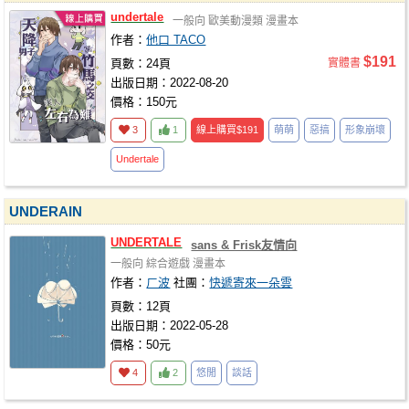
undertale
一般向
歐美動漫類
漫畫本
作者：
他口 TACO
$191
頁數：24頁
實體書
出版日期：2022-08-20
價格：150元
3
1
線上購買
$191
萌萌
惡搞
形象崩壞
Undertale
UNDERAIN
UNDERTALE
sans & Frisk友情向
一般向
綜合遊戲
漫畫本
作者：
ㄏ波
社團：
快遞寄來一朵雲
頁數：12頁
出版日期：2022-05-28
價格：50元
4
2
悠閒
談話