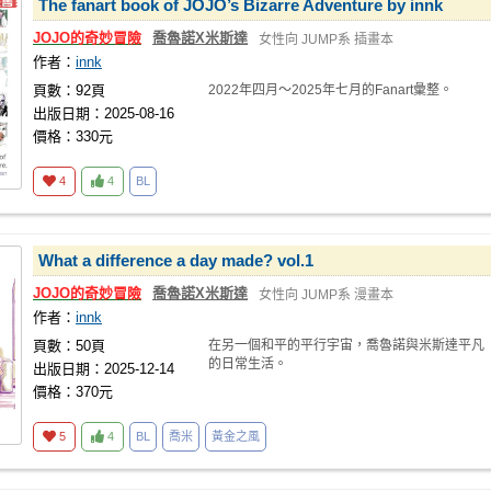
The fanart book of JOJO’s Bizarre Adventure by innk
JOJO的奇妙冒險
喬魯諾X米斯達
女性向
JUMP系
插畫本
作者：
innk
頁數：92頁
2022年四月～2025年七月的Fanart彙整。
出版日期：2025-08-16
價格：330元
4
4
BL
What a difference a day made? vol.1
JOJO的奇妙冒險
喬魯諾X米斯達
女性向
JUMP系
漫畫本
作者：
innk
頁數：50頁
在另一個和平的平行宇宙，喬魯諾與米斯達平凡
的日常生活。
出版日期：2025-12-14
價格：370元
5
4
BL
喬米
黃金之風