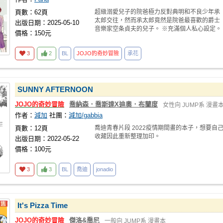
頁數：62頁
超級溺愛兒子的院爸極力反對典明和不良少年承
太郎交往，然而承太郎竟然是院爸最喜歡的爵士
出版日期：2025-05-10
音樂家空条貞夫的兒子。 ※充滿個人私心設定。
價格：150元
※CP只有
3
2
BL
JOJO的奇妙冒險
承花
SUNNY AFTERNOON
JOJO的奇妙冒險
喬納森．喬斯達X迪奧．布蘭度
女性向
JUMP系
漫畫
作者：
減加
社團：
減加/gabbia
頁數：12頁
喬迪青春片段 2022疫情期間畫的本子，想要自
收藏因此重新整理加印。
出版日期：2022-05-22
價格：100元
3
3
BL
喬迪
jonadio
It's Pizza Time
JOJO的奇妙冒險
傑洛&喬尼
一般向
JUMP系
漫畫本