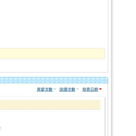
喜愛次數
說讚次數
發表日期
容