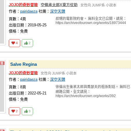
JOJO的奇妙冒險
空條承太郎X東方仗助
女性向
JUMP系
小說本
作者：
pairidaeza
社團：
深空天體
頁數：4頁
叔甥的電影院約會。 無料全文已公開，請見：
https://archiveofourown.org/works/18973444
出版日期：2019-05-25
價格：免費
4
2
Salve Regina
JOJO的奇妙冒險
女性向
JUMP系
小說本
作者：
pairidaeza
社團：
深空天體
頁數：8頁
徐倫出生後承太郎與喬瑟夫的祖孫對話。 無料已
網路公開，全文請見：
出版日期：2022-05-21
https://archiveofourown.org/works/392
價格：免費
2
3