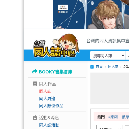
台灣的同人資訊集中
首頁
同人誌
J
BOOKY書集倉庫
同人作品
同人誌
同人周邊
同人數位作品
熱門
#原創
徽
活動&消息
同人誌活動