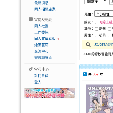
最新消息
同人相關店家
屬性：
宣傳&交流
購買：
可線上購
同人社團
其他：
新刊
工作委託
屬性：
萌萌
同人宣傳看板
4
繪圖藝廊
JOJO的奇妙
交流中心
JOJO的奇妙冒險同
攤位轉讓區
會員中心
357
共
本
註冊會員
登入