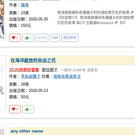
作者：
偶咦
頁數：24頁
傑洛做披薩和各種義大利料理給喬尼吃的故事 🍕
【內容簡介】 傑洛做披薩和各種義大利料理給喬
出版日期：2026-05-30
尼吃的故事 無CP 互動偏Bromance 🍕【印
價格：150元
1
2
JOJO
SBR
飆馬野郎
在海洋綻放的自由之花
JOJO的奇妙冒險
歐拉親子
一般向
JUMP系
漫畫本
作者：
雪兔麻糬子
社團：
旗魚味喬家胖次
頁數：28頁
出版日期：2026-05-23
價格：50元
3
1
any other name