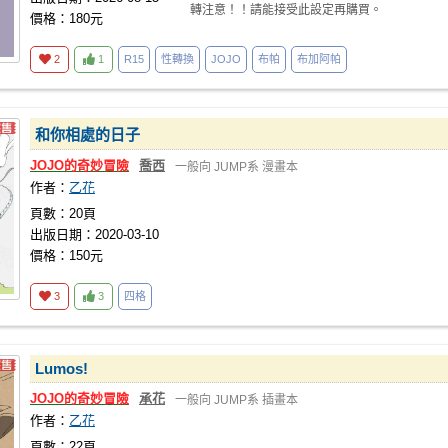
轉注意！！請能接受此設定再購買。
價格：180元
2
1
R15
性轉換
JOJO
布帕
布加阿帕
和你相處的日子
JOJO的奇妙冒險
喬西
一般向
JUMP系
漫畫本
作者：
乙花
頁數：20頁
出版日期：2020-03-10
價格：150元
3
3
四格
Lumos!
JOJO的奇妙冒險
承花
一般向
JUMP系
插畫本
作者：
乙花
頁數：22頁