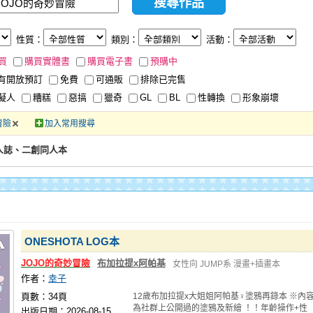
性質：
類別：
活動：
買
購買實體書
購買電子書
預購中
有開放預訂
免費
可通販
排除已完售
擬人
糟糕
惡搞
獵奇
GL
BL
性轉換
形象崩壞
冒險
加入常用搜尋
人誌、二創同人本
ONESHOTA LOG本
JOJO的奇妙冒險
布加拉提x阿帕基
女性向
JUMP系
漫畫+插畫本
作者：
幸子
頁數：34頁
12歲布加拉提x大姐姐阿帕基♀塗鴉再錄本 ※內
為社群上公開過的塗鴉及新繪 ！！年齡操作+性
出版日期：2026-08-15