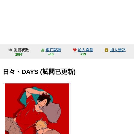
同人社團
工作委託
同人宣傳看板
繪圖藝廊
瀏覽次數
跟它說讚
加入喜愛
加入筆記
交流中心
+10
+19
2897
攤位轉讓區
日々、DAYS (試閱已更新)
會員功能選單
會員中心
註冊會員
登入