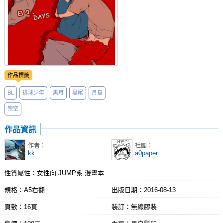
作品標籤
BL
排球少年
黑月
黑尾
月島
架空
作品資訊
作者：
社團：
kk
a0paper
性質屬性：女性向 JUMP系 漫畫本
規格：A5右翻
出版日期：
2016-08-13
頁數：16頁
裝訂：無線膠裝