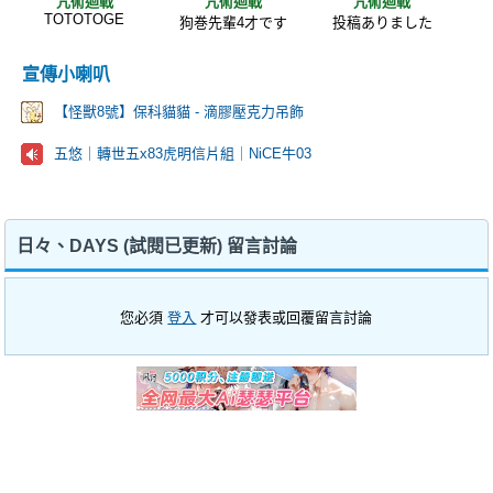
咒術迴戰
咒術迴戰
咒術迴戰
TOTOTOGE
狗巻先輩4才です
投稿ありました
宣傳小喇叭
【怪獸8號】保科貓貓 - 滴膠壓克力吊飾
五悠｜轉世五x83虎明信片組｜NiCE牛03
日々、DAYS (試閱已更新) 留言討論
您必須
登入
才可以發表或回覆留言討論