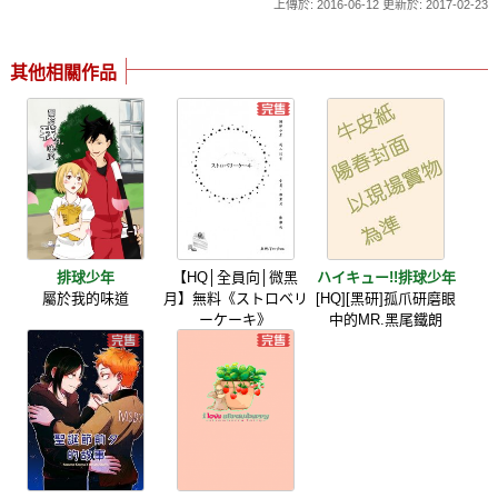
上傳於: 2016-06-12 更新於: 2017-02-23
其他相關作品
排球少年
【HQ│全員向│微黑
ハイキュー!!排球少年
屬於我的味道
月】無料《ストロベリ
[HQ][黑研]孤爪研磨眼
ーケーキ》
中的MR.黑尾鐵朗