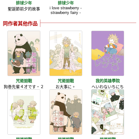
排球少年
排球少年
i love strawberry -
聖誕節前夕的故事
strawberry fairy -
同作者其他作品
咒術迴戰
咒術迴戰
我的英雄學院
狗巻先輩４才です・２
お大事に。
へいわないちにち