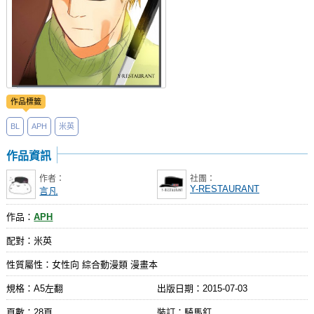
作品標籤
BL
APH
米英
作品資訊
作者：
社團：
Y-RESTAURANT
言凡
作品：
APH
配對：米英
性質屬性：女性向 綜合動漫類 漫畫本
規格：A5左翻
出版日期：
2015-07-03
頁數：28頁
裝訂：騎馬釘