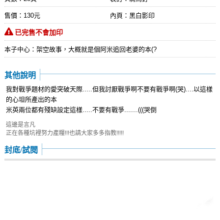
售價：130元
內頁：黑白影印
已完售不會加印
本子中心：架空故事，大概就是個阿米追回老婆的本(?
其他說明
我對戰爭題材的愛突破天際.....但我討厭戰爭啊不要有戰爭啊(哭)....以這樣
的心坦所產出的本
米英兩位都有殘缺設定這樣.....不要有戰爭.......(((哭倒
這邊是言凡
正在各種坑裡努力產糧!!!也請大家多多指教!!!!!
封底/試閱