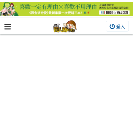
登入
BOOKY書集倉庫
同人作品
同人誌
同人周邊
同人數位作品
活動&消息
同人誌活動
最新消息
同人相關店家
宣傳&交流