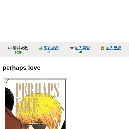
同人社團
工作委託
同人宣傳看板
繪圖藝廊
瀏覽次數
跟它說讚
加入喜愛
加入筆記
交流中心
+1
+0
1039
攤位轉讓區
perhaps love
會員功能選單
會員中心
註冊會員
登入