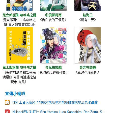
鬼太郎誕生 咯咯咯之謎
名偵探柯南
航海王
鬼太郎誕生：咯咯咯之
《告白後的三個月》
《總有一天》
謎 鬼太郎寶寶特別場
鬼太郎誕生 咯咯咯之謎
金光布袋戲
金光布袋戲
《哭倉村調查報告書崩
我的師弟超級可愛3
《花謝花落花開》
潰語錄 寫作時遭遇之怪
現象 言凡》
宣傳小喇叭
你考上台大我烤了地瓜烤地瓜啊烤地瓜貼貼烤地瓜鳥水晶貼
NijisanjiEN,彩虹社,Shu Yamino,Luca Kaneshiro, Ren Zotto, Sonny Brisko, NOVA, にじさんじ