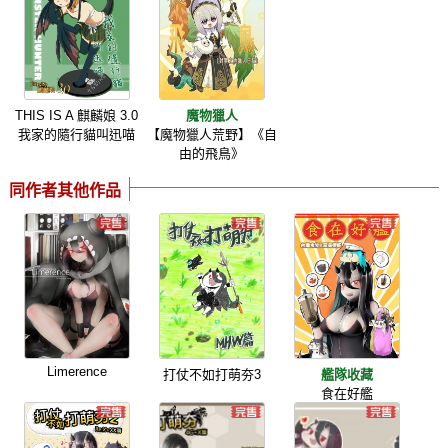
THIS IS A 麒麟娘 3.0
魔物獵人
我家的隨行貓叫迅喵
【魔物獵人荒野】《自
由的飛鳥》
同作者其他作品
Limerence
打仗不如打萌夯3
艦隊收藏
食在好艦