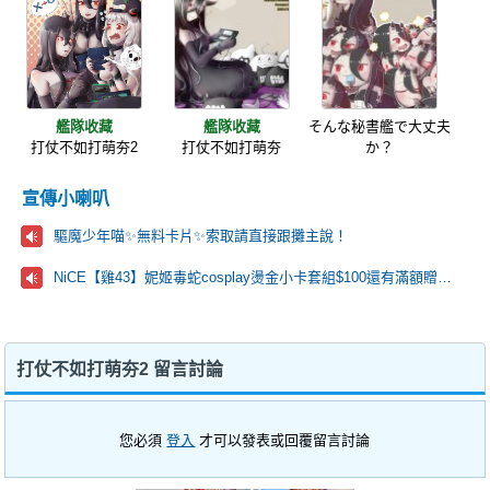
艦隊收藏
艦隊收藏
そんな秘書艦で大丈夫
打仗不如打萌夯2
打仗不如打萌夯
か？
宣傳小喇叭
驅魔少年喵✨️無料卡片✨️索取請直接跟攤主說！
NiCE【雞43】妮姬毒蛇cosplay燙金小卡套組$100還有滿額贈手扇🩷
打仗不如打萌夯2 留言討論
您必須
登入
才可以發表或回覆留言討論