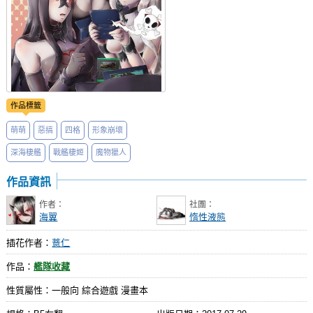
作品標籤
萌萌
惡搞
四格
形象崩壞
深海棲艦
戰艦棲姬
魔物獵人
作品資訊
作者：
社團：
海翼
惰性液態
插花作者：
薏仁
作品：
艦隊收藏
性質屬性：一般向 綜合遊戲 漫畫本