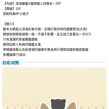
【內容】深海棲艦X魔物獵人四格本 / 20P
【價格】110
首刷特典8P小冊子
【簡介】
整本大概是以深海形象代理，呈現打萌夯時的獵團情況(大笑)
開頭有稍微銜接第一冊，不過不影響，反正就只是重玩一次X(?)
只有滿滿的笨蛋戰艦棲姬
覺得這群人有病的戰艦水鬼
神隱貓球桑以及新登場的貓車列車長飛行場姬與變態驅逐獵貓
各種貓車(?)演出
封底/試閱