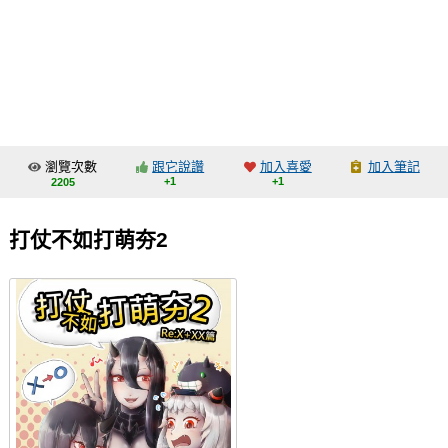
同人社團
工作委託
同人宣傳看板
繪圖藝廊
瀏覽次數
跟它說讚
加入喜愛
加入筆記
交流中心
+1
+1
2205
攤位轉讓區
打仗不如打萌夯2
會員功能選單
會員中心
註冊會員
登入