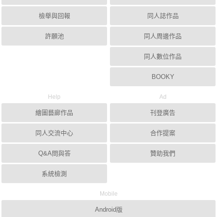
檢舉與回報
同人誌作品
許願池
同人周邊作品
同人數位作品
BOOKY
Help
Ad
繪圖藝廊作品
刊登廣告
同人交流中心
合作提案
Q&A問與答
贊助我們
系統檢測
Mobile
Android版