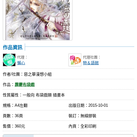
作品資訊
代理：
代理社團：
懶心
物＆語館
作者/社團：惡之華漫想小組
作品：
霹靂布袋戲
性質屬性：一般向 布袋戲類 插畫本
規格：A4左翻
出版日期：
2015-10-01
頁數：36頁
裝訂：無線膠裝
售價：360元
內頁：全彩印刷