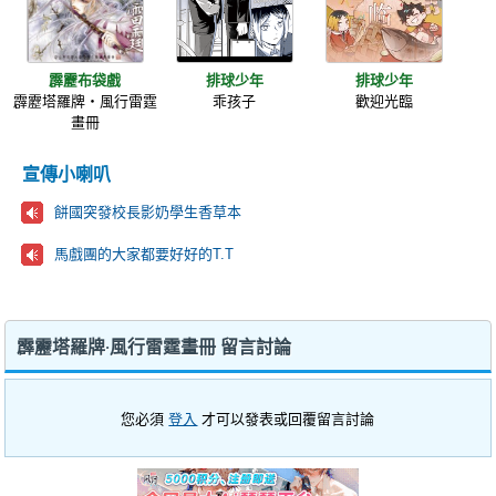
霹靂布袋戲
排球少年
排球少年
霹靂塔羅牌‧風行雷霆
乖孩子
歡迎光臨
畫冊
宣傳小喇叭
餅國突發校長影奶學生香草本
馬戲團的大家都要好好的T.T
霹靂塔羅牌‧風行雷霆畫冊 留言討論
您必須
登入
才可以發表或回覆留言討論