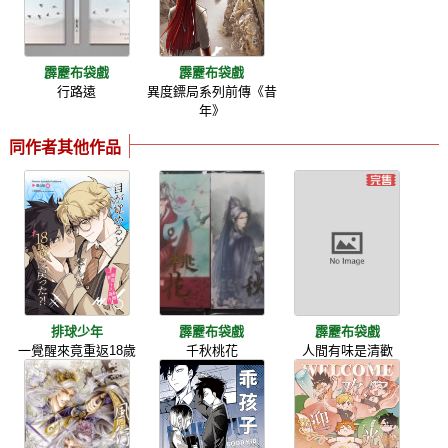
霹靂布袋戲
霹靂布袋戲
行路遠
異度鏢局系列前傳《昔
年》
同作者其他作品
排球少年
霹靂布袋戲
霹靂布袋戲
一覺醒來竟重返18歲
千秋桃花
人間有味是清歡