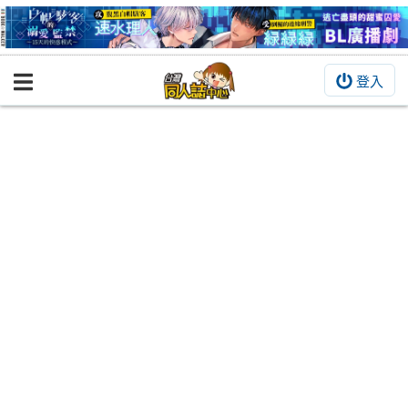
登入
BOOKY書集倉庫
同人作品
同人誌
同人周邊
同人數位作品
活動&消息
同人誌活動
最新消息
同人相關店家
宣傳&交流