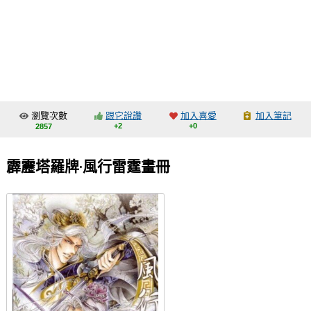
同人社團
工作委託
同人宣傳看板
繪圖藝廊
瀏覽次數
跟它說讚
加入喜愛
加入筆記
交流中心
+2
+0
2857
攤位轉讓區
霹靂塔羅牌‧風行雷霆畫冊
會員功能選單
會員中心
註冊會員
登入