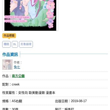
作品標籤
糟糕
BL
形象崩壞
作品資訊
作者：
兔七
作品：
南方公園
配對：creek
性質屬性：女性向 歐美動漫類 漫畫本
規格：A5右翻
出版日期：
2019-08-17
頁數：30頁
裝訂：騎馬釘