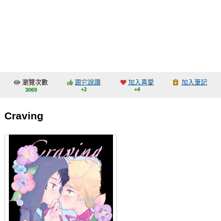
同人社團
工作委託
同人宣傳看板
繪圖藝廊
瀏覽次數
跟它說讚
加入喜愛
加入筆記
交流中心
+2
+4
3069
攤位轉讓區
Craving
會員功能選單
會員中心
註冊會員
登入