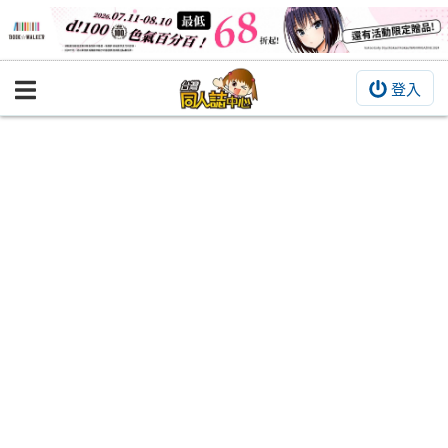
登入
BOOKY書集倉庫
同人作品
同人誌
同人周邊
同人數位作品
活動&消息
同人誌活動
最新消息
同人相關店家
宣傳&交流