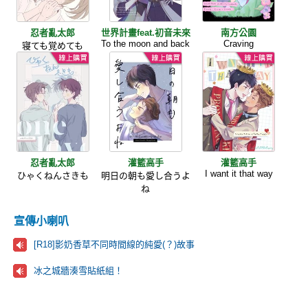
忍者亂太郎
世界計畫feat.初音未來
南方公園
To the moon and back
Craving
寝ても覚めても
忍者亂太郎
灌籃高手
灌籃高手
I want it that way
ひゃくねんさきも
明日の朝も愛し合うよ
ね
宣傳小喇叭
[R18]影奶香草不同時間線的純愛(？)故事
冰之城牆湊雪貼紙組！