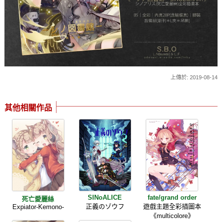
上傳於: 2019-08-14
其他相關作品
SINoALICE
fate/grand order
死亡愛麗絲
正義のゾウフ
遊戲主題全彩插圖本
Expiator-Kemono-
《multicolore》