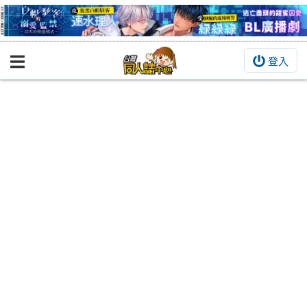
登入
BOOKY書集倉庫
同人作品
同人誌
同人周邊
同人數位作品
活動&消息
同人誌活動
最新消息
同人相關店家
宣傳&交流