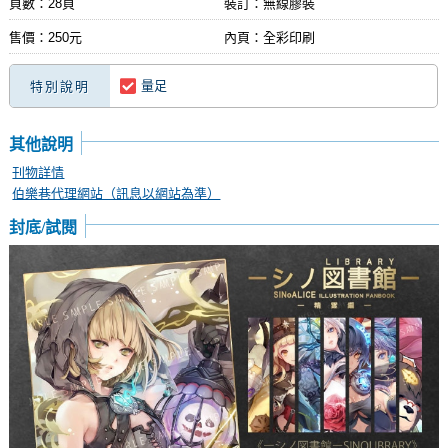
頁數：28頁
裝訂：無線膠裝
售價：250元
內頁：全彩印刷
量足
特別說明
其他說明
刊物詳情
伯樂巷代理網站（訊息以網站為準）
封底/試閱