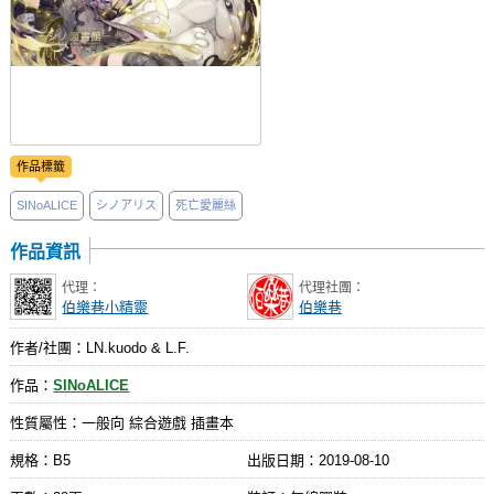
作品標籤
SINoALICE
シノアリス
死亡愛麗絲
作品資訊
代理：
代理社團：
伯樂巷小精靈
伯樂巷
作者/社團：LN.kuodo & L.F.
作品：
SINoALICE
性質屬性：一般向 綜合遊戲 插畫本
規格：B5
出版日期：
2019-08-10