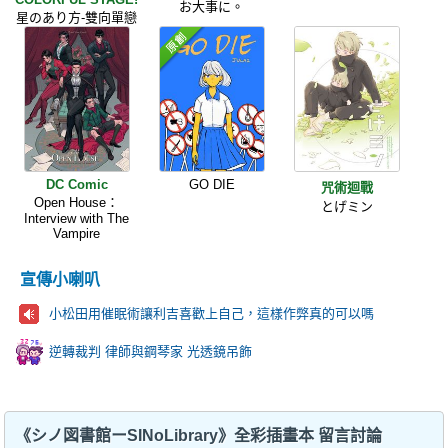
お大事に。
星のあり方-雙向單戀
DC Comic
GO DIE
咒術迴戰
Open House：
とげミン
Interview with The
Vampire
宣傳小喇叭
小松田用催眠術讓利吉喜歡上自己，這樣作弊真的可以嗎
逆轉裁判 律師與鋼琴家 光透鏡吊飾
《シノ図書館ーSINoLibrary》全彩插畫本 留言討論