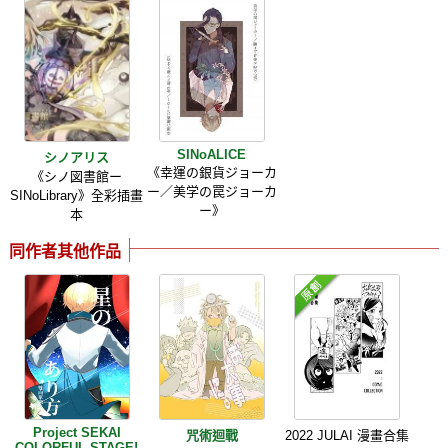
SINoALICE
シノアリス
《幸運の銀貨ジョーカ
《シノ図書館ー
ー／美学の罠ジョーカ
SINoLibrary》全彩插畫
ー》
本
同作者其他作品
Project SEKAI
咒術迴戰
2022 JULAI 漫畫合集
COLORFUL STAGE!