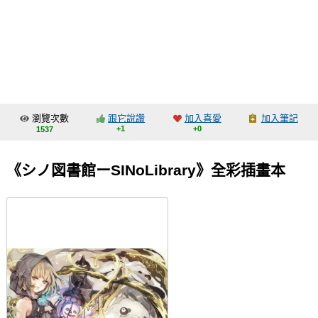
同人社團
工作委託
同人宣傳看板
繪圖藝廊
瀏覽次數
跟它說讚
加入喜愛
加入筆記
交流中心
+1
+0
1537
攤位轉讓區
《シノ図書館ーSINoLibrary》全彩插畫本
會員功能選單
會員中心
註冊會員
登入