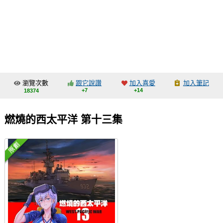
同人社團
工作委託
同人宣傳看板
繪圖藝廊
瀏覽次數
跟它說讚
加入喜愛
加入筆記
交流中心
+7
+14
18374
攤位轉讓區
燃燒的西太平洋 第十三集
會員功能選單
會員中心
註冊會員
登入