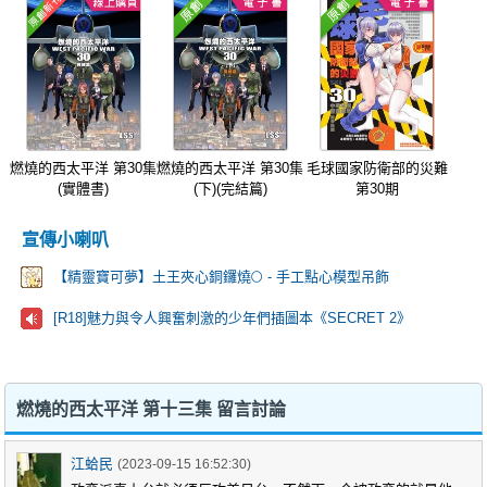
燃燒的西太平洋 第30集
燃燒的西太平洋 第30集
毛球國家防衛部的災難
(實體書)
(下)(完結篇)
第30期
宣傳小喇叭
【精靈寶可夢】土王夾心銅鑼燒🌕 - 手工點心模型吊飾
[R18]魅力與令人興奮刺激的少年們插圖本《SECRET 2》
燃燒的西太平洋 第十三集 留言討論
江蛤民
(2023-09-15 16:52:30)