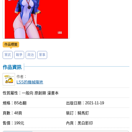
作品標籤
軍武
戰爭
政治
軍事
作品資訊
作者：
LSS的機械陣地
性質屬性：一般向 原創類 漫畫本
規格：B5右翻
出版日期：
2021-11-19
頁數：48頁
裝訂：騎馬釘
售價：199元
內頁：黑白影印