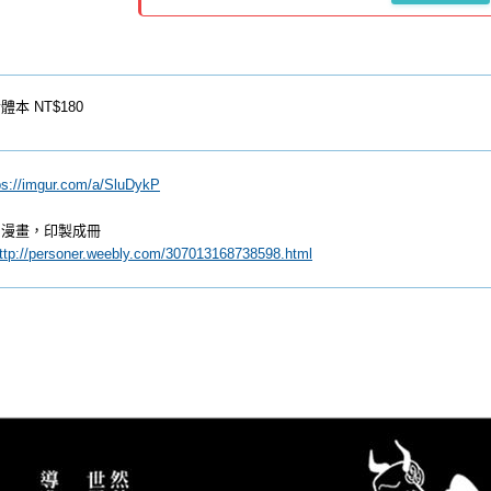
體本
NT$180
ps://imgur.com/a/SluDykP
創漫畫，印製成冊
ttp://personer.weebly.com/307013168738598.html