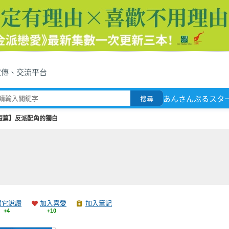
宣傳、交流平台
あんさんぶるスタ
搜尋
短篇】反派配角的獨白
跟它說讚
加入喜愛
加入筆記
+4
+10