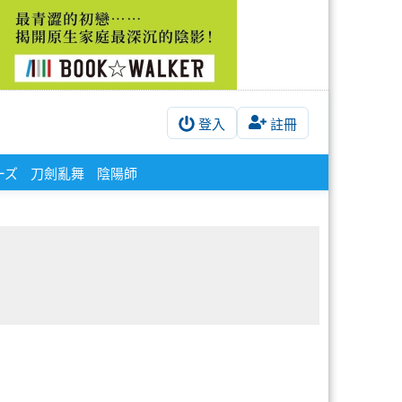
登入
註冊
ーズ
刀劍亂舞
陰陽師