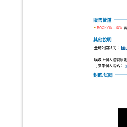
販售管道
實
BOOKY線上購買
其他說明
全篇公開試閱：
htt
噗浪上個人繪製原
可參考個人網站：
h
封底/試閱