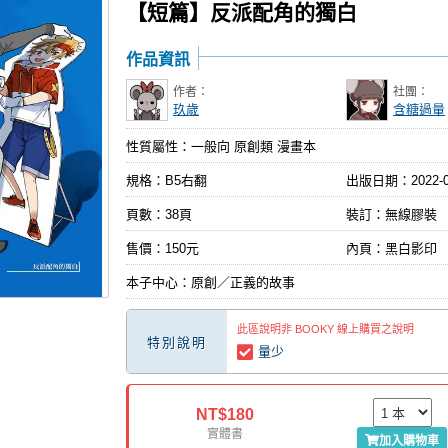
【短篇】反派配角的獨白
作品資訊
作者：
社團：
玖歲
含糖過量
性質屬性：一般向 原創類 漫畫本
規格：B5右翻
出版日期：
2022-
頁數：38頁
裝訂：無線膠裝
售價：150元
內頁：黑白影印
本子中心：原創／正義的故事
此區說明非 BOOKY 線上購買之說明
特別說明
量少
NT$180
實體書
加入購物車