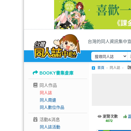
台灣的同人資訊集中
首頁
同人誌
【
BOOKY書集倉庫
同人作品
同人誌
同人周邊
同人數位作品
瀏覽次數
活動&消息
4072
同人誌活動