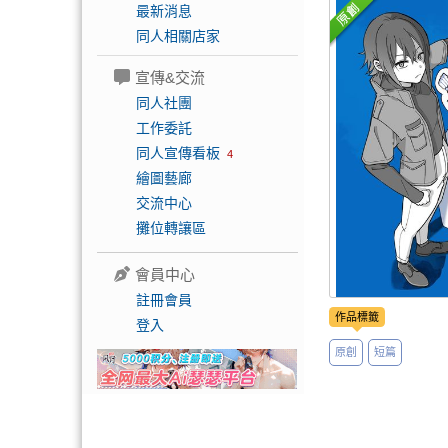
最新消息
同人相關店家
宣傳&交流
同人社團
工作委託
同人宣傳看板
4
繪圖藝廊
交流中心
攤位轉讓區
會員中心
註冊會員
作品標籤
登入
原創
短篇