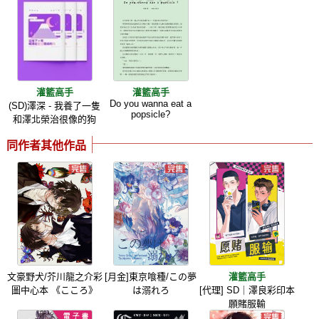
灌籃高手
灌籃高手
Do you wanna eat a
(SD)澤深 - 我養了一隻
popsicle?
和澤北榮治很像的狗
同作者其他作品
文豪野犬/芥川龍之介彩
[月金]東京喰種/この夢
灌籃高手
圖中心本 《こころ》
は溺れろ
[代理] SD｜澤良彩印本
願賭服輸