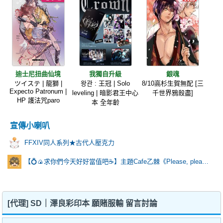
迪士尼扭曲仙境
我獨自升級
銀魂
ツイステ | 龍獅 |
왕관 : 王冠 | Solo
8/10高杉生賀無配 [三
Expecto Patronum |
leveling | 暗影君王中心
千世界鴉殺盡]
HP 護法咒paro
本 全年齡
宣傳小喇叭
FFXIV同人系列★古代人壓克力
【💍🍙求你們今天好好當值吧☕️】主題Cafe乙棘《Please, please?》
[代理] SD｜澤良彩印本 願賭服輸 留言討論