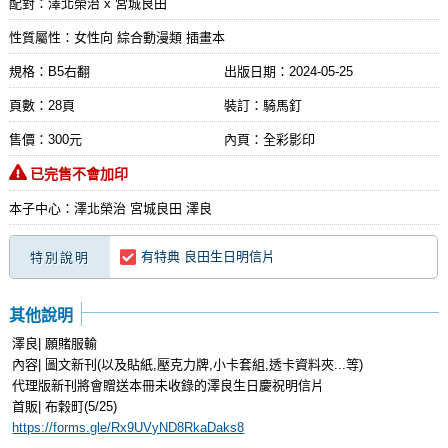
配對：澤北榮治 x 宮城良田
性質屬性：女性向 綜合動漫類 插畫本
規格：B5右翻
出版日期：
2024-05-25
頁數：28頁
裝訂：騎馬釘
售價：300元
內頁：全彩影印
已完售不會加印
本子中心：澤北榮治 宮城良田 澤良
有特典 良田生日明信片
特別說明
其他說明
澤良| 願賭服輸
內容| 圖文新刊(以及貼紙,壓克力牌,小卡套組,透卡資料夾...等)
代理版新刊將會贈送本冊未收錄的澤良生日慶祝明信片
首販| 布榖町(5/25)
https://forms.gle/Rx9UVyND8RkaDaks8