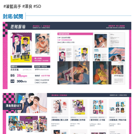
#灌籃高手 #澤良 #SD
封底/試閱