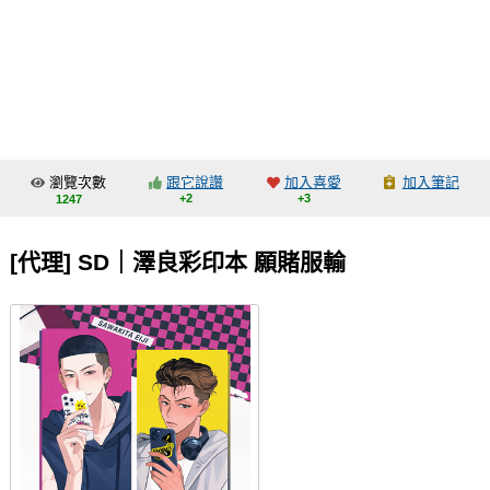
同人社團
工作委託
同人宣傳看板
繪圖藝廊
瀏覽次數
跟它說讚
加入喜愛
加入筆記
交流中心
+2
+3
1247
攤位轉讓區
[代理] SD｜澤良彩印本 願賭服輸
會員功能選單
會員中心
註冊會員
登入