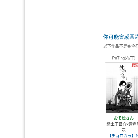
你可能會感興
以下作品不是完全
PuTing(布丁)
おそ松さん
綠土丁呂介x青戶
次
【チョロカラ】