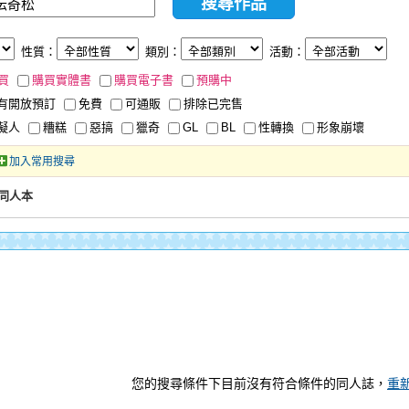
性質：
類別：
活動：
買
購買實體書
購買電子書
預購中
有開放預訂
免費
可通販
排除已完售
擬人
糟糕
惡搞
獵奇
GL
BL
性轉換
形象崩壞
加入常用搜尋
同人本
您的搜尋條件下目前沒有符合條件的同人誌，
重