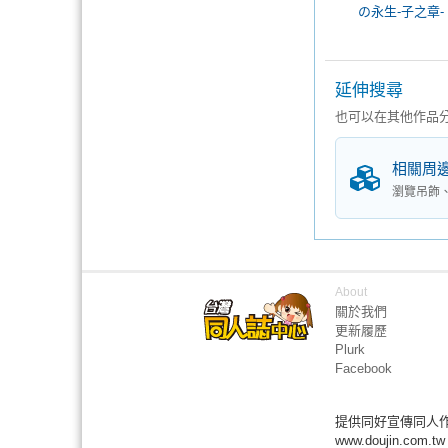
の永生-子之章-
延伸搜尋
也可以在其他作品
相關周
瀏覽吊飾
About
關於我們
更新履歷
Plurk
Facebook
提供同好宣傳同人
www.doujin.com.tw