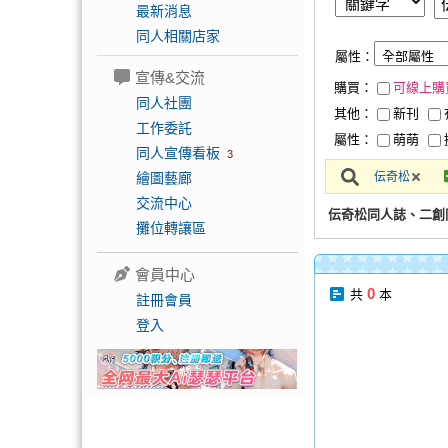
最新消息
同人相關店家
屬性：
宣傳&交流
購買：
可線上購
同人社團
其他：
新刊
工作委託
屬性：
萌萌
同人宣傳看板
3
繪圖藝廊
伝奇松
交流中心
伝奇松同人誌、二創
攤位轉讓區
會員中心
0
共
本
註冊會員
登入