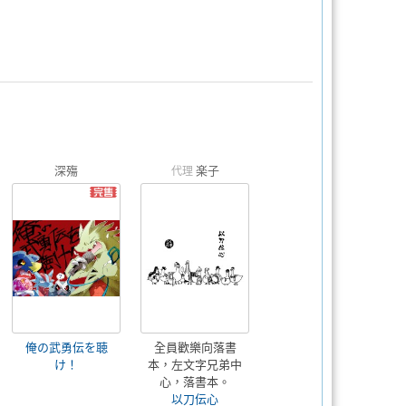
深殤
楽子
代理
俺の武勇伝を聴
全員歡樂向落書
け！
本，左文字兄弟中
心，落書本。
以刀伝心