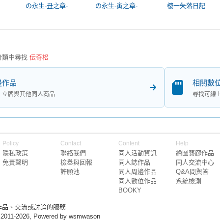
の永生-丑之章-
の永生-寅之章-
樓一失落日記
分類中尋找
伝奇松
邊作品
相關數
、立牌與其他同人商品
尋找可線
Policy
Contact
Content
Help
隱私政策
聯絡我們
同人活動資訊
繪圖藝廊作品
免責聲明
檢舉與回報
同人誌作品
同人交流中心
許願池
同人周邊作品
Q&A問與答
同人數位作品
系統檢測
BOOKY
作品、交流或討論的服務
 2011-2026, Powered by wsmwason