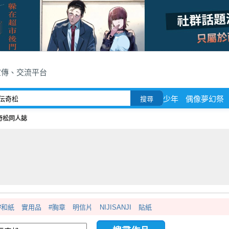
宣傳、交流平台
少年
偶像夢幻祭
搜尋
奇松同人誌
#和紙
實用品
#胸章
明信片
NIJISANJI
貼紙