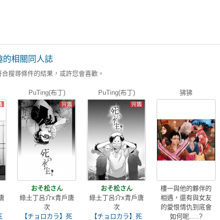
趣的相關同人誌
符合搜尋條件的結果，或許您會喜歡。
PuTing(布丁)
PuTing(布丁)
狒狒
おそ松さん
おそ松さん
樓一與他的夥伴的
唐
綠土丁呂介x青戶唐
綠土丁呂介x青戶唐
相遇，還有與女友
次
次
的愛恨情仇到底會
死
【チョロカラ】死
【チョロカラ】死
如何呢.....?