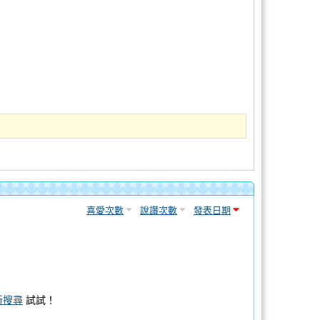
喜愛次數
說讚次數
發表日期
新搜尋
試試！