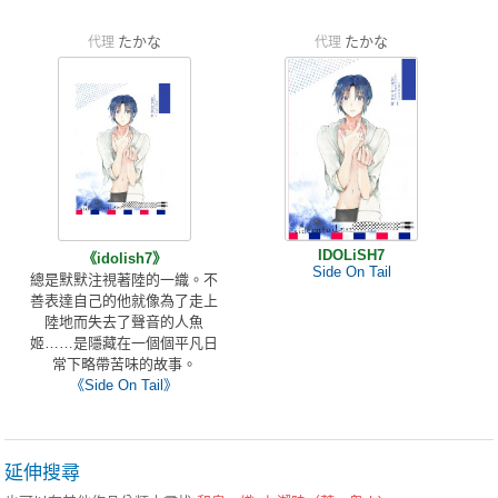
たかな
たかな
代理
代理
IDOLiSH7
《idolish7》
Side On Tail
總是默默注視著陸的一織。不
善表達自己的他就像為了走上
陸地而失去了聲音的人魚
姬……是隱藏在一個個平凡日
常下略帶苦味的故事。
《Side On Tail》
延伸搜尋