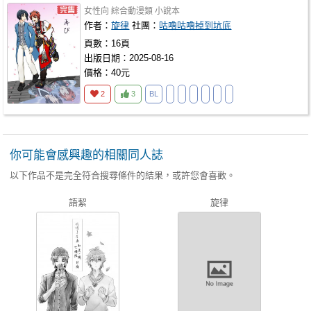
女性向
綜合動漫類
小說本
作者：
旋律
社團：
咕嚕咕嚕掉到坑底
頁數：16頁
出版日期：2025-08-16
價格：40元
2
3
BL
你可能會感興趣的相關同人誌
以下作品不是完全符合搜尋條件的結果，或許您會喜歡。
語絜
旋律