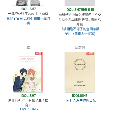
IDOLiSH7
IDOLiSH7偶像星願
一織陸花吐症paro 上下兩篇
兩對熱戀小情侶被關進了不Ｏ
我得了名為七瀨陸/和泉一織的
Ｏ就不能出來的房間...後續八
病
月見
《被關進不得了的空間怎麼
辦》（團畫＆一織陸)
雅
魷魚粥
IDOLiSH7
IDOLiSH7
原作向ABO，有懷孕生子描
［i7］人海中你的目光
寫。
LOVE SONG