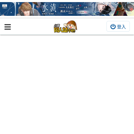
登入
BOOKY書集倉庫
同人作品
同人誌
同人周邊
同人數位作品
活動&消息
同人誌活動
最新消息
同人相關店家
宣傳&交流