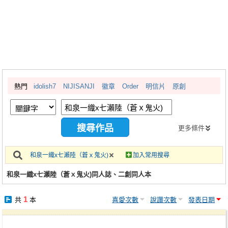
同人社團
工作委託
同人宣傳看板
繪圖藝廊
熱門
idolish7
NIJISANJI
徽章
Order
明信片
原創
交流中心
攤位轉讓區
會員功能選單
更多條件
會員中心
和泉一織x七瀨陸（蒼ｘ鬼火)
加入常用搜尋
註冊會員
和泉一織x七瀨陸（蒼ｘ鬼火)同人誌、二創同人本
登入
1
共
本
喜愛次數
說讚次數
發表日期