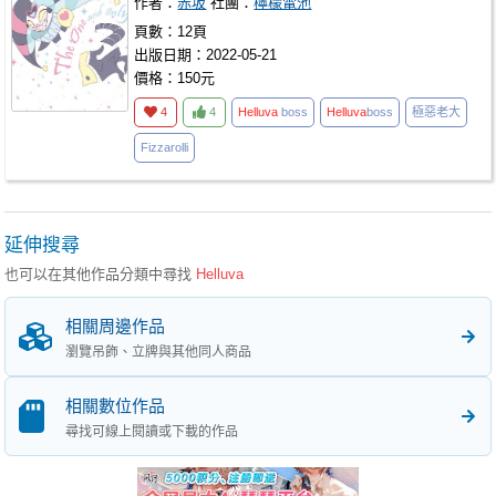
作者：
赤坂
社團：
檸檬電池
頁數：12頁
出版日期：2022-05-21
價格：150元
4
4
Helluva
boss
Helluva
boss
極惡老大
Fizzarolli
延伸搜尋
也可以在其他作品分類中尋找
Helluva
相關周邊作品
瀏覽吊飾、立牌與其他同人商品
相關數位作品
尋找可線上閱讀或下載的作品