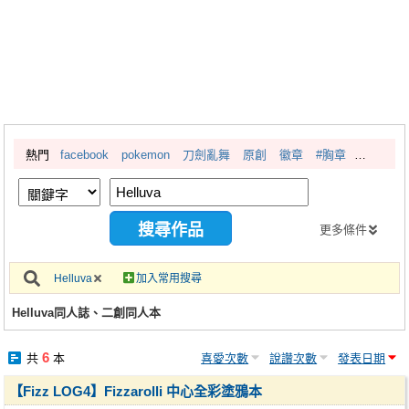
同人社團
工作委託
同人宣傳看板
繪圖藝廊
熱門
facebook
pokemon
刀劍亂舞
原創
徽章
#胸章
交流中心
攤位轉讓區
會員功能選單
更多條件
會員中心
Helluva
加入常用搜尋
註冊會員
Helluva同人誌、二創同人本
登入
6
共
本
喜愛次數
說讚次數
發表日期
【Fizz LOG4】Fizzarolli 中心全彩塗鴉本