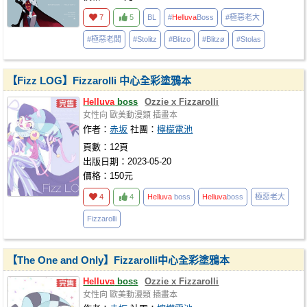
7
5
BL
#
Helluva
Boss
#極惡老大
#極惡老闆
#Stolitz
#Blitzo
#Blitzø
#Stolas
【Fizz LOG】Fizzarolli 中心全彩塗鴉本
Helluva
boss
Ozzie x Fizzarolli
女性向
歐美動漫類
插畫本
作者：
赤坂
社團：
檸檬電池
頁數：12頁
出版日期：2023-05-20
價格：150元
4
4
Helluva
boss
Helluva
boss
極惡老大
Fizzarolli
【The One and Only】Fizzarolli中心全彩塗鴉本
Helluva
boss
Ozzie x Fizzarolli
女性向
歐美動漫類
插畫本