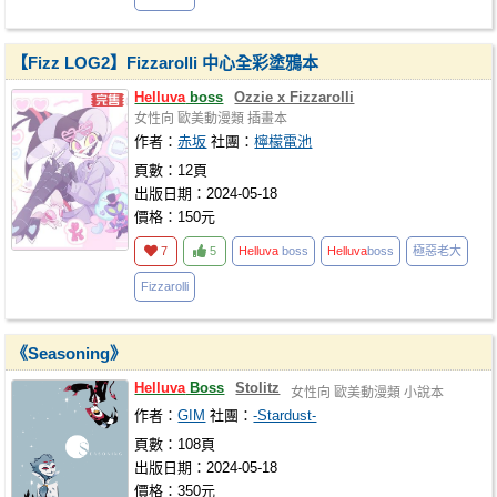
【Fizz LOG2】Fizzarolli 中心全彩塗鴉本
Helluva
boss
Ozzie x Fizzarolli
女性向
歐美動漫類
插畫本
作者：
赤坂
社團：
檸檬電池
頁數：12頁
出版日期：2024-05-18
價格：150元
7
5
Helluva
boss
Helluva
boss
極惡老大
Fizzarolli
《Seasoning》
Helluva
Boss
Stolitz
女性向
歐美動漫類
小說本
作者：
GIM
社團：
-Stardust-
頁數：108頁
出版日期：2024-05-18
價格：350元