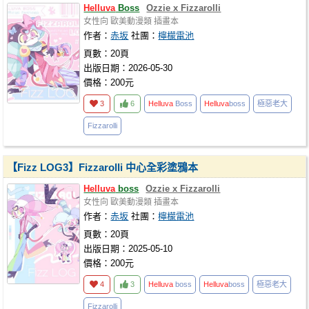
Helluva
Boss
Ozzie x Fizzarolli
女性向
歐美動漫類
插畫本
作者：
赤坂
社團：
檸檬電池
頁數：20頁
出版日期：2026-05-30
價格：200元
3
6
Helluva
Boss
Helluva
boss
極惡老大
Fizzarolli
【Fizz LOG3】Fizzarolli 中心全彩塗鴉本
Helluva
boss
Ozzie x Fizzarolli
女性向
歐美動漫類
插畫本
作者：
赤坂
社團：
檸檬電池
頁數：20頁
出版日期：2025-05-10
價格：200元
4
3
Helluva
boss
Helluva
boss
極惡老大
Fizzarolli