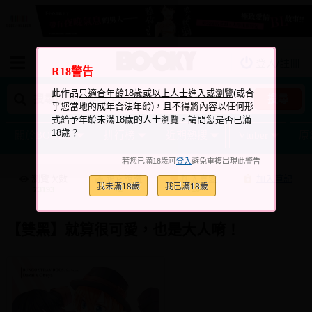
登入/註冊
我的購物車
R18警告
我的訂單
此作品
只適合年齡18歲或以上人士進入或瀏覽
(或合
搜尋
乎您當地的成年合法年齡)，且不得將內容以任何形
我的電子書架
式給予年齡未滿18歲的人士瀏覽，請問您是否已滿
18歲？
關於BOOKY
排行榜
近期熱搜
Vtuber
原
如何購買
若您已滿18歲可
登入
避免重複出現此警告
海外購買說明
瀏覽次數
跟它說讚
加入喜愛
加入筆記
我未滿18歲
我已滿18歲
+2
+16
23193
常見問題Q&A
如何委託販售
【雙黑】就算很可愛，也是大人唷！
客服中心
台灣同人誌中心