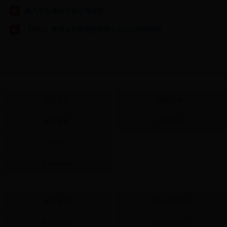
我大無名者跟可愛小梅蕾爾
【快訊】驚傳鬼兵隊總督慘遭十年O火箭筒砲擊
About
Policy
關於我們
隱私政策
更新履歷
免責聲明
Plurk
Facebook
Contact
Content
聯絡我們
同人活動資訊
檢舉與回報
同人誌作品