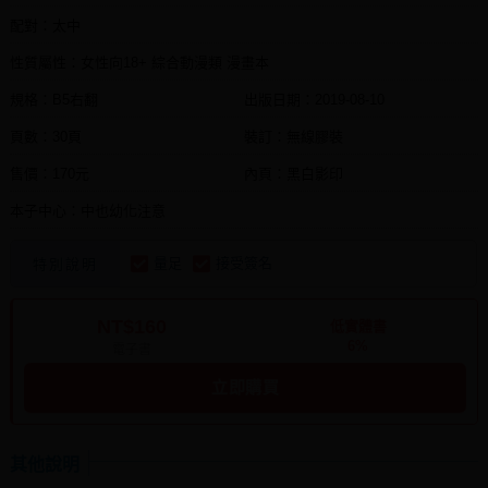
配對：太中
性質屬性：女性向18+ 綜合動漫類 漫畫本
規格：B5右翻
出版日期：
2019-08-10
頁數：30頁
裝訂：無線膠裝
售價：170元
內頁：黑白影印
本子中心：中也幼化注意
量足
接受簽名
特別說明
NT$160
低實體書
6%
電子書
立即購買
其他說明