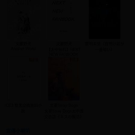
文豪野犬
文豪野犬
黎明未至（夜明け前が
Another World
【太中無料】NEXT
一番暗い）
NEW FANBOOK
ICE3 雙黑交換無料小
文豪Stray Dogs
說
文豪Stray Dogs太中圖
文合誌《キスの魔法》
宣傳小喇叭