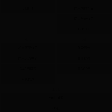
許願池
同人周邊作品
同人數位作品
BOOKY
Help
Ad
繪圖藝廊作品
刊登廣告
同人交流中心
合作提案
Q&A問與答
贊助我們
系統檢測
Mobile
Android版
iOS版