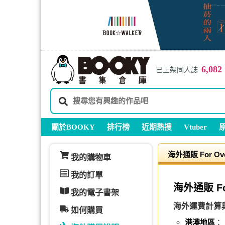
6,082
已上架同人誌
關於BOOKY
排行榜
近期熱搜
Vtuber
海外通販 For Ove
我的購物車
我的訂單
海外通販 For
我的電子書架
海外運費計算
如何購買
港澳地區
：