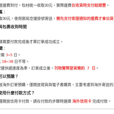
遞運費到付，包材統一收取30元，實際運費
在收貨時支付給順豐
。
區
：
取30元，使用郵局空運掛號寄送，
需先支付客服通知的運費才會出貨
與包裹收到時間
樣需要付款完成後才算訂單成功成立。
間
：
常需
3~5
日。
區
10~30
日不等。
空運快遞速度為準，訂單成立後，
刊物實際發貨需約 7 日
。
可以預購？
放海外訂單預購，僅開放現貨與電子書購買，主要考慮到海外寄送的
使用什麼付款方式？
僅開放信用卡付款，請在付款的步驟時選擇
海外信用卡
完成付款。