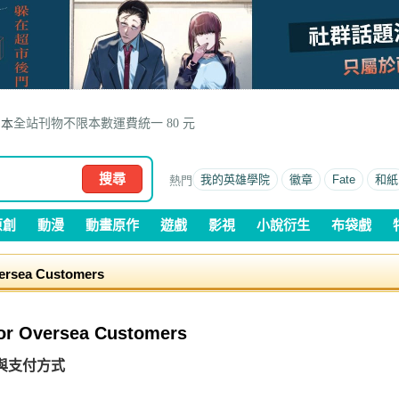
全站刊物不限本數運費統一 80 元
本
搜尋
我的英雄學院
徽章
Fate
和紙
原創
動漫
動畫原作
遊戲
影視
小說衍生
布袋戲
rsea Customers
 Oversea Customers
與支付方式