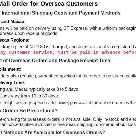
Mail Order for Oversea Customers
of International Shipping Costs and Payment Methods
 and Macau
:
ts will be paid on delivery using SF Express, with a uniform packagin
xpress upon receipt of goods.
seas Regions
:
ckaging fee of NTD 30 is charged, and items are sent via registered ai
 by customer service, must be paid in advance befo
t of Overseas Orders and Package Receipt Time
blishment
:
ers also require payment completion for the order to be successfull
livery Time
:
g and Macau typically take 3 to 5 days.
gions vary from 10 to 30 days.
r freight delivery speed is definitive; physical shipment of orders will
 Orders Be Pre-ordered?
re-ordering for overseas orders is not available. Only in-stock and e
ficant uncertainties involved in overseas shipping, concerns about los
 Methods Are Available for Overseas Orders?