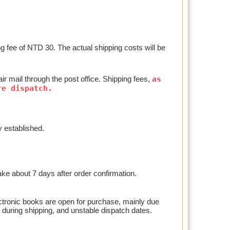
g fee of NTD 30. The actual shipping costs will be
r mail through the post office. Shipping fees,
as
re dispatch.
y established.
 take about 7 days after order confirmation.
lectronic books are open for purchase, mainly due
s during shipping, and unstable dispatch dates.