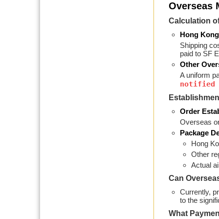
Overseas 
Calculation 
Hong Kong
Shipping cos
paid to SF E
Other Over
A uniform pa
notified
Establishmen
Order Esta
Overseas ord
Package De
Hong Kon
Other re
Actual ai
Can Overseas
Currently, p
to the signi
What Payment