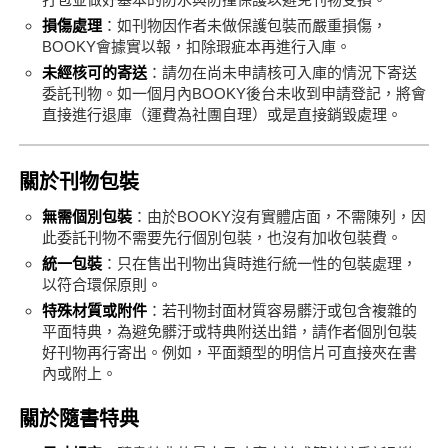
損傷處理
：如刊物因作者未做保護包裝而嚴重損傷，
BOOKY會據實以報，扣除瑕疵本再進行入庫。
未經核可的寄送
：請勿在尚未申請核可入庫的情況下寄送
委託刊物。如一個月內BOOKY後台未收到申請登記，將會
直接進行退庫（運費為社團自理）或是直接銷毀處理。
關於刊物包裝
無需個別包裝
：由於BOOKY沒有實體店面，不需陳列，因
此委託刊物不需要先行個別包裝，也沒有加收包裝費。
統一包裝
：只在售出刊物出貨時進行統一性的包裝處理，
以符合環保原則。
特殊材質或附件
：若刊物封面材質容易髒汙或包含複雜的
平面特典，為避免髒汙或特典附送出錯，請作者個別包裝
好刊物再行寄出。例如，平面類型的明信片可直接夾在書
內或附上。
關於隨書特典