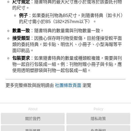
尺寸規定
：隨書特典的最大尺寸應小於或等於該委託刊物
的尺寸。
例子
：如果委託刊物為B5尺寸，則隨書特典（如卡片）
的尺寸需小於B5（182×257mm以下）。
數量一致
：隨書特典的數量需與刊物數量一致。
接受類型
：因擔心保存時刊物受壓傷，目前僅接受較平面
類的委託特典，如卡貼、明信片、小冊子、小型海報等平
面印刷品。
包裝要求
：如果隨書特典的數量或種類較複雜，需要與刊
物一起自行包裝成一組。例：刊物附贈小冊子與卡貼，應
使用透明塑膠袋與刊物一起包裝成一組。
更多完整條款與說明請由
社團條款頁面
瀏覽
About
Policy
關於我們
隱私政策
更新履歷
免責聲明