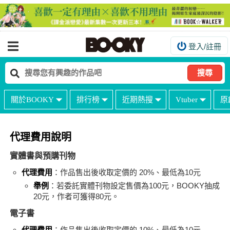
登入/註冊
我的購物車
我的訂單
搜尋
我的電子書架
關於BOOKY
排行榜
近期熱搜
Vtuber
原
如何購買
海外購買說明
代理費用說明
常見問題Q&A
實體書與預購刊物
如何委託販售
代理費用
：作品售出後收取定價的 20%、最低為10元
舉例
：若委託實體刊物設定售價為100元，BOOKY抽成
客服中心
20元，作者可獲得80元。
台灣同人誌中心
電子書
代理費用
：作品售出後收取定價的 10%、最低為10元