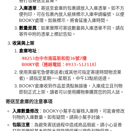
善打包寄送至倉庫。
入庫憑單
：寄送至倉庫的包裹請放入入庫憑單。如不方
便列印，可在包裹內放入紙條標示入庫申請編號，以便
BOOKY處理。如無標示，將會延後入庫時間。
數量差異
：如果實際可寄送數量與入庫憑單不同，請在
寄件中附的憑單上標記告知。
收貨與上架
倉庫地址
：
 40253台中市南區新和街36號7樓

 BOOKY收（連絡電話：0933-512118）
使用黑貓宅急便寄送者(或其他可指定寄達時間物流業
者)，請指定星期一~星期五，中午13點前送達。
BOOKY倉庫收到作品並清點無誤後，入庫成立且刊物
即刻正式上架，讀者可以使用購物車購買您的同人誌。
寄送至倉庫的注意事項
入庫數量修改
：BOOKY小幫手在審核入庫時，可能會修改
刊物的入庫數量。如有疑問，請與小幫手討論。
包裝注意
：為避免寄送過程中造成商品瑕疵，請小心妥善
打包並做好基本的防水與防撞保護以避免刊物受損。