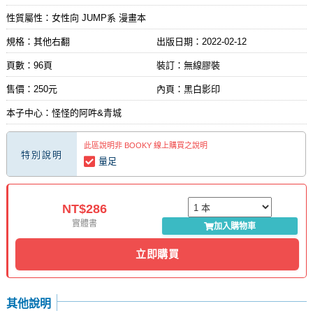
性質屬性：女性向 JUMP系 漫畫本
規格：其他右翻
出版日期：
2022-02-12
頁數：96頁
裝訂：無線膠裝
售價：250元
內頁：黑白影印
本子中心：怪怪的阿吽&青城
此區說明非 BOOKY 線上購買之說明
特別說明
量足
NT$286
實體書
加入購物車
立即購買
其他說明