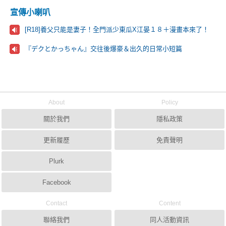
宣傳小喇叭
[R18]養父只能是妻子！全門派少東瓜X江晏１８＋漫畫本來了！
『デクとかっちゃん』交往後爆豪＆出久的日常小短篇
About
Policy
關於我們
隱私政策
更新履歷
免責聲明
Plurk
Facebook
Contact
Content
聯絡我們
同人活動資訊