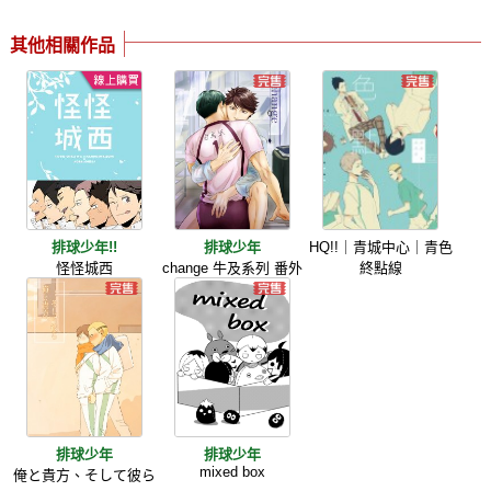
其他相關作品
排球少年!!
排球少年
HQ!!｜青城中心｜青色
怪怪城西
change 牛及系列 番外
終點線
排球少年
排球少年
mixed box
俺と貴方、そして彼ら