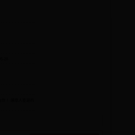
05-28
合作！ 讓眾人垂涎的