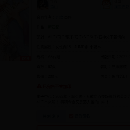
作者：
社團：
偽山
我要你愛
合同作者：
九歌
亞修
作品：
新石紀
配對：All千/司千/龍千/幻千/S千/X千/石神父子親情向
性質屬性：女性向18+ JUMP系 小說本
規格：A5右翻
出版日期：
2022-
頁數：62頁
裝訂：無線膠裝
售價：200元
內頁：黑白影印
已完售不會加印
本子中心：2022年，與亞修、九歌向百夜跪算盤的最新
all千本來啦！ 猜猜今夜又是落入誰的口中！
接受簽名
特別說明