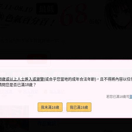
全站刊物不限本數運費統一 80 元
本
搜尋
pokemon
雙面
#和紙
刀劍亂
原創
動漫
動畫原作
遊戲
影視
小說衍生
布袋戲
18歲或以上人士進入或瀏覽
(或合乎您當地的成年合法年齡)，且不得將內容以任
請問您是否已滿18歲？
跟它說讚
加入喜愛
加入筆記
+24
+90
若您已滿18歲可
我未滿18歲
我已滿18歲
我才沒有哭-番外集
作品資訊