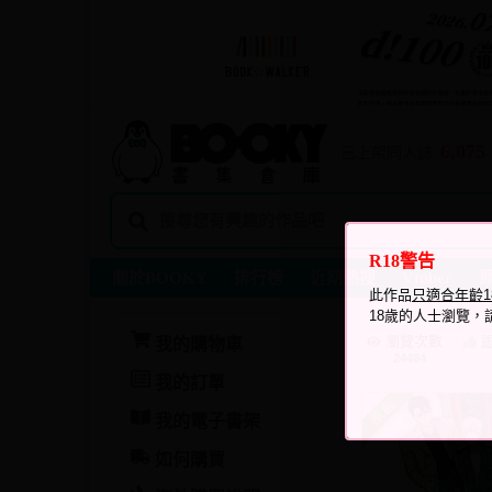
6,075
已上架同人誌
R18警告
關於BOOKY
排行榜
近期熱搜
Vtuber
此作品
只適合年齡
18歲的人士瀏覽，
瀏覽次數
我的購物車
24484
我的訂單
我的電子書架
如何購買