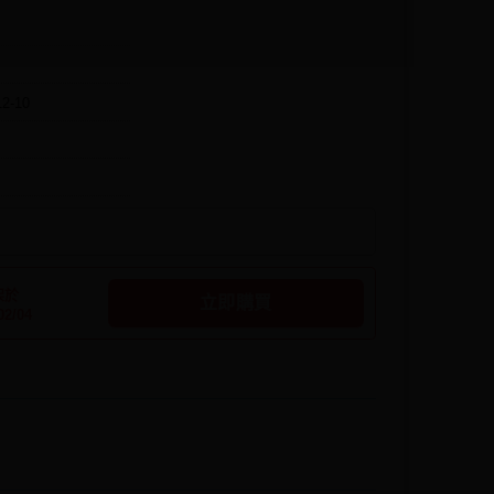
12-10
架於
立即購買
02/04