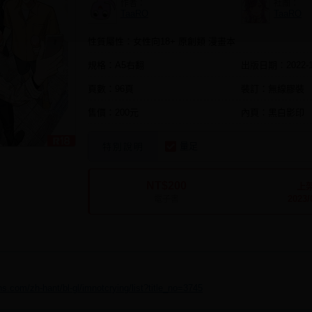
作者：
社團：
TaaRO
TaaRO
性質屬性：女性向18+ 原創類 漫畫本
規格：A5右翻
出版日期：
2022-
頁數：96頁
裝訂：無線膠裝
售價：200元
內頁：黑白影印
量足
特別說明
NT$200
上
2023/
電子書
s.com/zh-hant/bl-gl/imnotcrying/list?title_no=3745