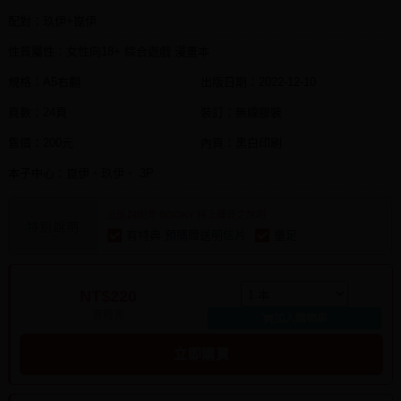
配對：玖伊+崑伊
性質屬性：女性向18+ 綜合遊戲 漫畫本
規格：A5右翻
出版日期：
2022-12-10
頁數：24頁
裝訂：無線膠裝
售價：200元
內頁：黑白印刷
本子中心：崑伊、玖伊、 3P
此區說明非 BOOKY 線上購買之說明
特別說明
有特典 預購贈送明信片
量足
NT$220
實體書
加入購物車
立即購買