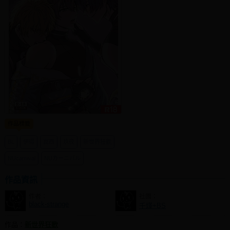
社團管理中心
登入BOOKY委託管理
作品標籤
BL
伊得
崑西
玖夜
新世界狂歡
NUcarnival
NUカーニバル
作品資訊
作者：
社團：
black-strange
千煂+BS
作品：
新世界狂歡