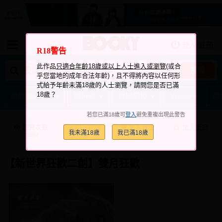
登入/註冊
我的購物車
R18警告
我的訂單
此作品
只適合年齡18歲或以上人士進入或瀏覽
(或合
搜尋
乎您當地的成年合法年齡)，且不得將內容以任何形
我的電子書架
式給予年齡未滿18歲的人士瀏覽，請問您是否已滿
18歲？
關於BOOKY
排行榜
近期熱搜
Vtuber
原
如何購買
若您已滿18歲可
登入
避免重複出現此警告
海外購買說明
瀏覽次數
跟它說讚
加入喜愛
加入筆記
我未滿18歲
我已滿18歲
+13
+49
13984
常見問題Q&A
如何委託販售
【新世界狂歡二創】雙月狂歡
客服中心
台灣同人誌中心