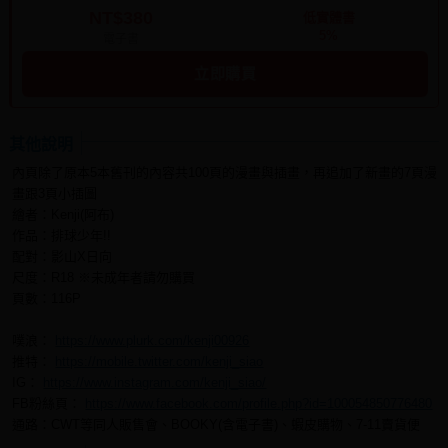
NT$380
低實體書
5%
電子書
立即購買
其他說明
內頁除了原本5本舊刊的內容共100頁的漫畫與插畫，再追加了新畫的7頁漫
畫跟3頁小插圖
繪者：Kenji(阿布)
作品：排球少年!!
配對：影山X日向
尺度：R18 ※未成年者請勿購買
頁數：116P
噗浪：
https://www.plurk.com/kenji00926
推特：
https://mobile.twitter.com/kenji_siao
IG：
https://www.instagram.com/kenji_siao/
FB粉絲頁：
https://www.facebook.com/profile.php?id=100054850776480
通路：CWT等同人販售會、BOOKY(含電子書)、蝦皮購物、7-11賣貨便