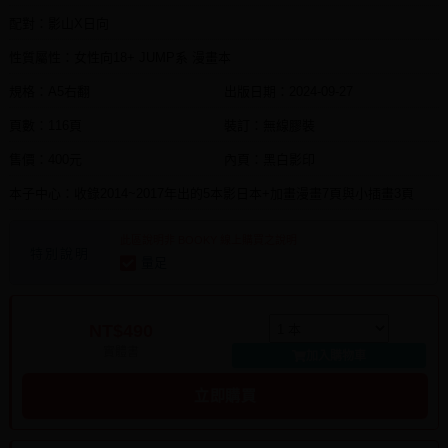
配對：影山X日向
性質屬性：女性向18+ JUMP系 漫畫本
規格：A5右翻
出版日期：
2024-09-27
頁數：116頁
裝訂：無線膠裝
售價：400元
內頁：黑白影印
本子中心：收錄2014~2017年出的5本影日本+加畫漫畫7頁與小插畫3頁
此區說明非 BOOKY 線上購買之說明
特別說明
量足
NT$490
實體書
加入購物車
立即購買