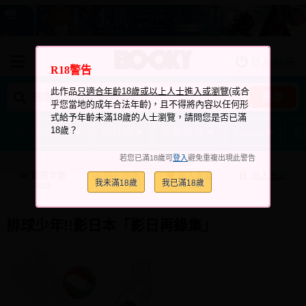
登入/註冊
我的購物車
R18警告
我的訂單
此作品
只適合年齡18歲或以上人士進入或瀏覽
(或合
搜尋
乎您當地的成年合法年齡)，且不得將內容以任何形
我的電子書架
式給予年齡未滿18歲的人士瀏覽，請問您是否已滿
18歲？
關於BOOKY
排行榜
近期熱搜
Vtuber
原
如何購買
若您已滿18歲可
登入
避免重複出現此警告
海外購買說明
瀏覽次數
跟它說讚
加入喜愛
加入筆記
我未滿18歲
我已滿18歲
+4
+11
4031
常見問題Q&A
如何委託販售
排球少年!!影日本「影日再錄集」
客服中心
台灣同人誌中心