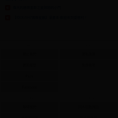
偉大的赫爾墨斯之星與她的小門
【IDOLiSH7偶像星願】漫畫本-歡迎來到愛娜村！
About
Policy
關於我們
隱私政策
更新履歷
免責聲明
Plurk
Facebook
Contact
Content
聯絡我們
同人活動資訊
檢舉與回報
同人誌作品