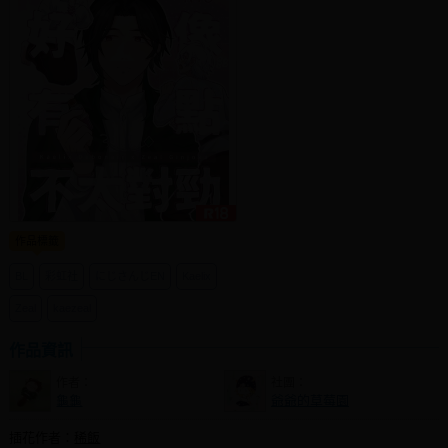
社團管理中心
登入BOOKY委託管理
作品標籤
BL
彩虹社
にじさんじEN
Kaelix
Zeal
kaezeal
作品資訊
作者：
社團：
龜龜
爺爺的草莓園
插花作者：
稀飯