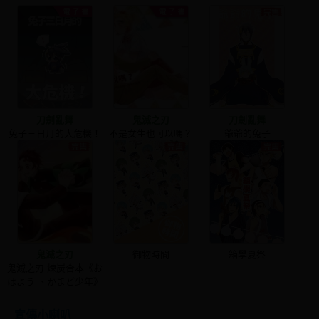
刀劍亂舞
鬼滅之刃
刀劍亂舞
兔子三日月的大危機！
不是女生也可以嗎？
爺爺的兔子
鬼滅之刃
御物時間
箱學夏祭
鬼滅之刃 煉炭合本《お
はよう 、かまど少年》
宣傳小喇叭