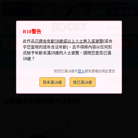
登入/註冊
我的購物車
R18警告
我的訂單
此作品
只適合年齡18歲或以上人士進入或瀏覽
(或合
搜尋
乎您當地的成年合法年齡)，且不得將內容以任何形
我的電子書架
式給予年齡未滿18歲的人士瀏覽，請問您是否已滿
18歲？
關於BOOKY
排行榜
近期熱搜
Vtuber
原
如何購買
若您已滿18歲可
登入
避免重複出現此警告
海外購買說明
瀏覽次數
跟它說讚
加入喜愛
加入筆記
我未滿18歲
我已滿18歲
+6
+4
1222
常見問題Q&A
如何委託販售
這瓶藥水好像有點不太對勁
客服中心
台灣同人誌中心