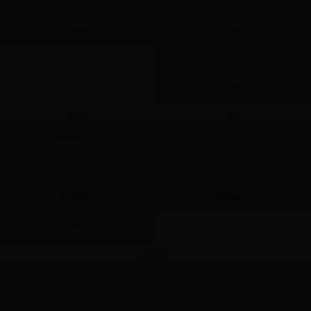
許願池
同人周邊作品
同人數位作品
BOOKY
Help
Ad
繪圖藝廊作品
刊登廣告
同人交流中心
合作提案
Q&A問與答
贊助我們
系統檢測
Mobile
Android版
iOS版