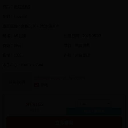
作品：
彩虹社EN
配對：kaezeal
性質屬性：女性向18+ 其他 漫畫本
規格：A5右翻
出版日期：
2026-05-23
頁數：26頁
裝訂：無線膠裝
售價：130元
內頁：黑白影印
本子中心：Kaelix x Zeal
此區說明非 BOOKY 線上購買之說明
特別說明
量足
NT$153
實體書
加入購物車
立即購買