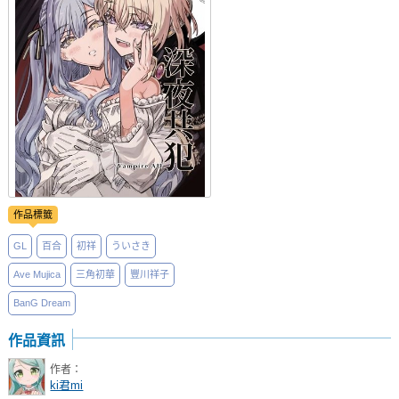
社團管理中心
登入BOOKY委託管理
作品標籤
GL
百合
初祥
ういさき
Ave Mujica
三角初華
豐川祥子
BanG Dream
作品資訊
作者：
ki君mi