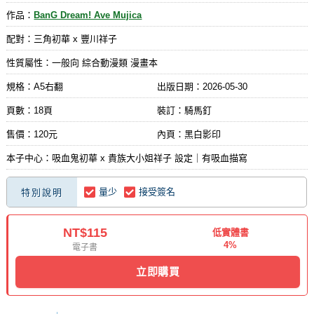
作品：
BanG Dream! Ave Mujica
配對：三角初華 x 豐川祥子
性質屬性：一般向 綜合動漫類 漫畫本
規格：A5右翻
出版日期：
2026-05-30
頁數：18頁
裝訂：騎馬釘
售價：120元
內頁：黑白影印
本子中心：吸血鬼初華 x 貴族大小姐祥子 設定｜有吸血描寫
量少
接受簽名
特別說明
NT$115
低實體書
4%
電子書
立即購買