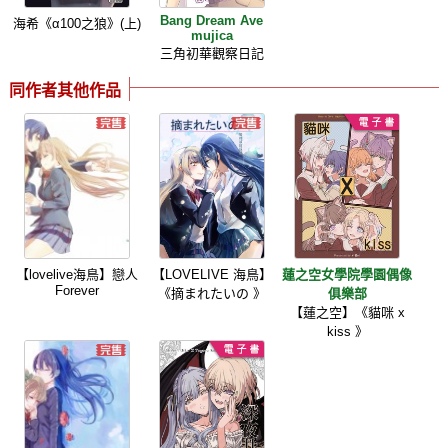
Bang Dream Ave
海希《α100之狼》(上)
mujica
三角初華觀察日記
同作者其他作品
【lovelive海鳥】戀人
【LOVELIVE 海鳥】
蓮之空女學院學園偶像
Forever
《摘まれたいの 》
俱樂部
【蓮之空】《貓咪 x
kiss 》