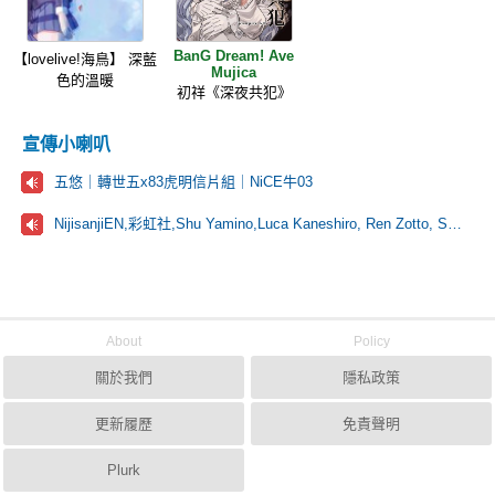
BanG Dream! Ave
【lovelive!海鳥】 深藍
Mujica
色的溫暖
初祥《深夜共犯》
宣傳小喇叭
五悠｜轉世五x83虎明信片組｜NiCE牛03
NijisanjiEN,彩虹社,Shu Yamino,Luca Kaneshiro, Ren Zotto, Sonny Brisko, NOVA, にじさんじ
About
Policy
關於我們
隱私政策
更新履歷
免責聲明
Plurk