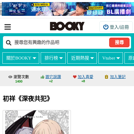
登入/註冊
我的購物車
我的訂單
搜尋
我的電子書架
關於BOOKY
排行榜
近期熱搜
Vtuber
原
如何購買
海外購買說明
瀏覽次數
跟它說讚
加入喜愛
加入筆記
+2
+8
1400
常見問題Q&A
如何委託販售
初祥《深夜共犯》
客服中心
台灣同人誌中心