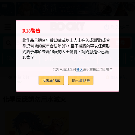
登入/註冊
我的購物車
R18警告
我的訂單
此作品
只適合年齡18歲或以上人士進入或瀏覽
(或合
搜尋
乎您當地的成年合法年齡)，且不得將內容以任何形
我的電子書架
式給予年齡未滿18歲的人士瀏覽，請問您是否已滿
18歲？
關於BOOKY
排行榜
近期熱搜
Vtuber
原
如何購買
若您已滿18歲可
登入
避免重複出現此警告
海外購買說明
瀏覽次數
跟它說讚
加入喜愛
加入筆記
我未滿18歲
我已滿18歲
+5
+7
702
常見問題Q&A
如何委託販售
化學反應請勿用水滅火
客服中心
台灣同人誌中心