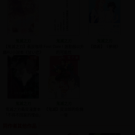
鬼滅之刃
鬼滅之刃
鬼滅之刃
【鬼滅之刃】義炭咖啡
First Date I 運動服以外
【錆義】《夢現》
廳AU小說本《甘い恋》
的可能性
鬼滅之刃
鬼滅之刃
鬼滅之刃義炭漫畫本
【鬼滅】炭治郎的危機
「不得不回家的理由」
一發
同作者其他作品