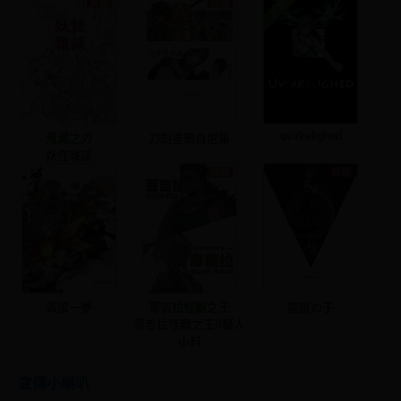
uvirkelighed
鬼滅之刃
刀劍塗鴉自選集
妖怪雜談
黃粱一夢
哥吉拉怪獸之王
尾獣の子
哥吉拉怪獸之王II擬人
小料
宣傳小喇叭