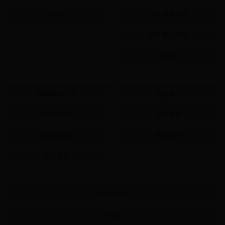
許願池
同人周邊作品
同人數位作品
BOOKY
Help
Ad
繪圖藝廊作品
刊登廣告
同人交流中心
合作提案
Q&A問與答
贊助我們
系統檢測
Mobile
Android版
iOS版