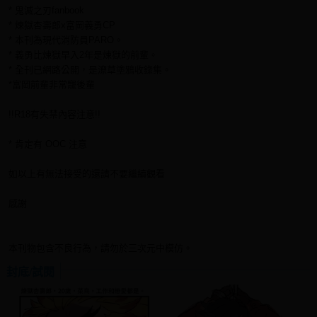
* 鬼滅之刃fanbook
* 煉獄杏壽郎x富岡義勇CP
* 本刊為現代消防員PARO。
* 義勇比煉獄早入2年是煉獄的前輩。
* 全刊已網路公開，是潦草塗鴉收錄集。
*富岡前輩非常寵後輩
!!R18有失禁內容注意!!
* 肯定有 OOC 注意
如以上有無法接受的還請不要繼續觀看
感謝
本刊物包含不良行為，請勿於三次元中模仿。
封底/試閱