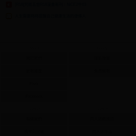
[R18]咒術五悠R18漫畫新刊｜NiCE2牛03
人生需要時時提醒自己健康生活的便條人
About
Policy
關於我們
隱私政策
更新履歷
免責聲明
Plurk
Facebook
Contact
Content
聯絡我們
同人活動資訊
檢舉與回報
同人誌作品