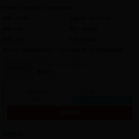
性質屬性：女性向18+ JUMP系 插畫本
規格：A5右翻
出版日期：
2026-05-23
頁數：16頁
裝訂：無線膠裝
售價：120元
內頁：全彩印刷
本子中心：現代消防員PARO，全刊已網路公開，是潦草塗鴉收錄集。
此區說明非 BOOKY 線上購買之說明
特別說明
量足
NT$153
實體書
加入購物車
立即購買
其他說明