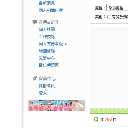
最新消息
屬性：
同人相關店家
其他：
有開放預
宣傳&交流
同人社團
工作委託
同人宣傳看板
4
繪圖藝廊
交流中心
攤位轉讓區
會員中心
註冊會員
登入
766
共
件