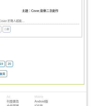
主題：Cover,音樂二次創作
製作Cover 於路人超能…
二創
19
20
後頁
Ad
Mobile
刊登廣告
Android版
合作提案
iOS版