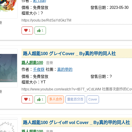
作者：
彩 (Sai)
價格：免費發放
發售日期：2023-05-30
檔案大小：?
https://youtu.be/RdSaYdGkzTM
樂
1
1
路人超能100 グレイCover _ By真的甲的同人社
路人超能100
音樂
作者：
千夜犽
社團：
真的甲的
價格：免費發放
發售日期：?
檔案大小：YT
https://www.youtube.com/watch?v=tB7T_vCdLWM 社團首次創作的Co
樂
1
1
多人合作
靈能百分百
Cover
路人超能100 グレイoff vol Cover _ By真的甲的同人社
路人超能100