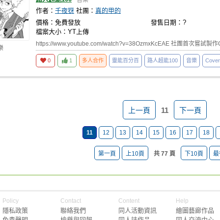
音樂
作者：
千夜犽
社團：
真的甲的
價格：免費發放
發售日期：?
檔案大小：YT上傳
https://www.youtube.com/watch?v=38OzmxKcEAE 社團首次嘗試
樂
0
1
多人合作
靈能百分百
路人超能100
音樂
Cover
上一頁
11
下一頁
11
12
13
14
15
16
17
18
第一頁
上10頁
共 77 頁
下10頁
最
Policy
Contact
Content
Help
隱私政策
聯絡我們
同人活動資訊
繪圖藝廊作品
免責聲明
檢舉與回報
同人誌作品
同人交流中心