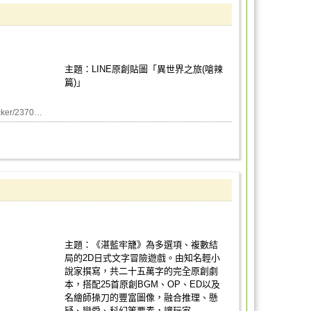
主題：LINE原創貼圖「異世界之旅(嗆辣
篇)」
ker/2370…
主題：《湛藍牢籠》為多選項、複數結
局的2D日式文字冒險遊戲。由知名輕小
說家撰寫，共二十五萬字的完全原創劇
本，搭配25首原創BGM、OP、ED以及
名繪師操刀的豐富圖像，融合推理、懸
疑、戀愛、科幻等要素，讓玩家