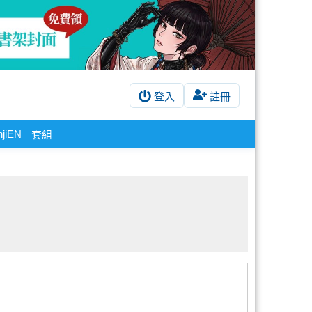
登入
註冊
njiEN
套組