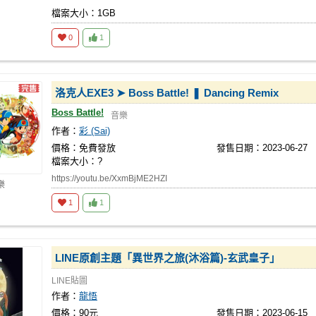
檔案大小：1GB
0
1
洛克人EXE3 ➤ Boss Battle! ❚ Dancing Remix
Boss Battle!
音樂
作者：
彩 (Sai)
價格：免費發放
發售日期：2023-06-27
檔案大小：?
https://youtu.be/XxmBjME2HZI
樂
1
1
LINE原創主題「異世界之旅(沐浴篇)-玄武皇子」
LINE貼圖
作者：
龍悟
價格：90元
發售日期：2023-06-15