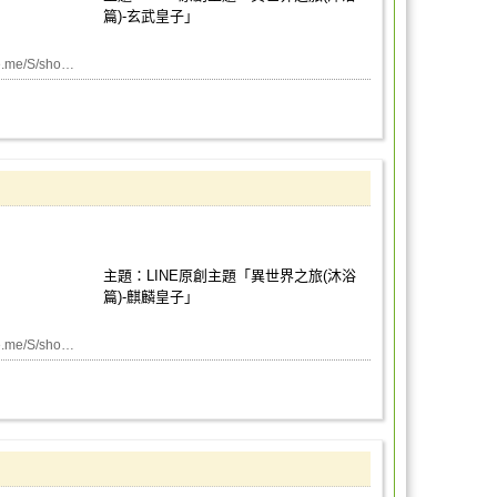
篇)-玄武皇子」
me/S/sho…
主題：LINE原創主題「異世界之旅(沐浴
篇)-麒麟皇子」
me/S/sho…