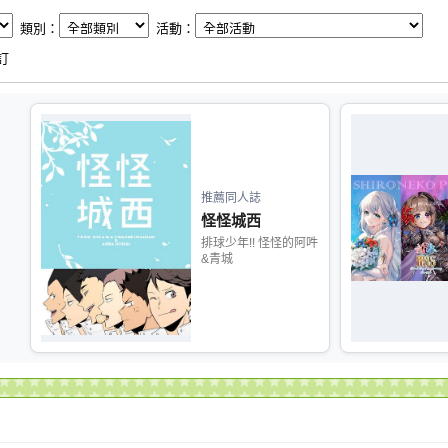
類別：
活動：
訂
推薦同人誌
怪怪城西
排球少年!! 怪怪的阿吽
&青城