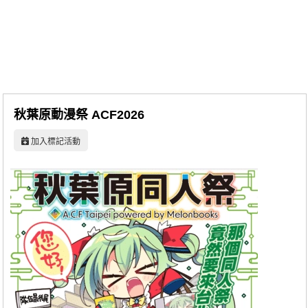
同人社團
工作委託
同人宣傳看板
繪圖藝廊
秋葉原動漫祭 ACF2026
交流中心
加入標記活動
攤位轉讓區
會員功能選單
會員中心
註冊會員
登入