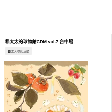
同人社團
工作委託
同人宣傳看板
繪圖藝廊
貓太太的珍物館CDM vol.7 台中場
交流中心
加入標記活動
攤位轉讓區
會員功能選單
會員中心
註冊會員
登入