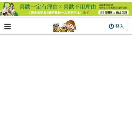
登入
BOOKY書集倉庫
同人作品
同人誌
同人周邊
同人數位作品
活動&消息
同人誌活動
最新消息
同人相關店家
宣傳&交流