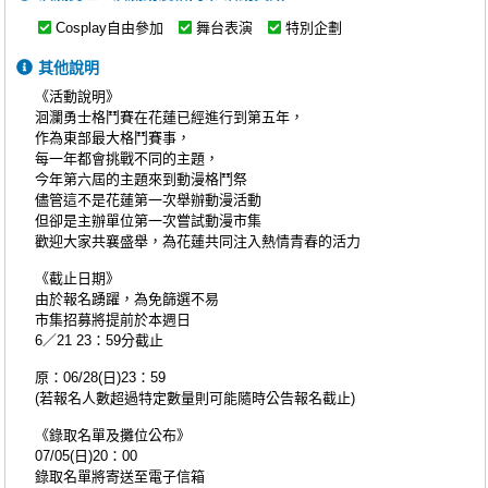
Cosplay自由參加
舞台表演
特別企劃
其他說明
《活動說明》
洄瀾勇士格鬥賽在花蓮已經進行到第五年，
作為東部最大格鬥賽事，
每一年都會挑戰不同的主題，
今年第六屆的主題來到動漫格鬥祭
儘管這不是花蓮第一次舉辦動漫活動
但卻是主辦單位第一次嘗試動漫市集
歡迎大家共襄盛舉，為花蓮共同注入熱情青春的活力
《截止日期》
由於報名踴躍，為免篩選不易
市集招募將提前於本週日
6／21 23：59分截止
原：06/28(日)23：59
(若報名人數超過特定數量則可能隨時公告報名截止)
《錄取名單及攤位公布》
07/05(日)20：00
錄取名單將寄送至電子信箱