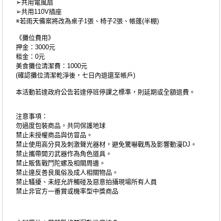
➢共用電風扇
➢共用110V插座
※若雨天備案將改為桌子1張、椅子2張、帳篷(半棚)
《攤位費用》
押金：3000元
租金：0元
美食攤位清潔費：1000元
(確認攤位清潔乾淨後，七日內退還至帳戶)
本活動若達政府公告若達停班停課之標準，則延期或全額退費。
注意事項：
勿過度包裝商品，共同保護地球
禁止未授權商品與仿冒品。
禁止使用高分貝及刺激聲光器材，避免驚嚇戰馬及影響動漫DJ。
禁止攜帶開刃武器作為角色道具。
禁止販售戰鬥陀螺及相關周邊。
禁止違反善良風俗及成人相關物品。
禁止騷擾、未經允許觸碰及惡意拍攝現場所有人員
禁止非官方一番賞或機率型中獎商品