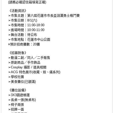
(請務必確認信箱填寫正確)
《活動資訊》
➢市集主題｜第六屆花蓮市市長盃洄瀾勇士格鬥賽
➢市集日期｜8/1(六)
➢市集時間｜11:00-18:00
➢進場時間｜10:00-11:00
➢舞台活動｜待公布
➢市集地點｜花蓮市中山公園
※預計招商攤數：20攤
《招募對象》
➢動漫二創／同人／二手販售
➢原創商品／手作飾品
➢Cosplay 攝影 / 道具相關
➢ACG 特色展示(收藏、娃、痛系列)
➢學校社團
➢美食攤位(已額滿)
《攤位設備》
➢3X3園遊帳篷
➢長桌一張(無桌布)
➢椅子兩張
➢招牌一面