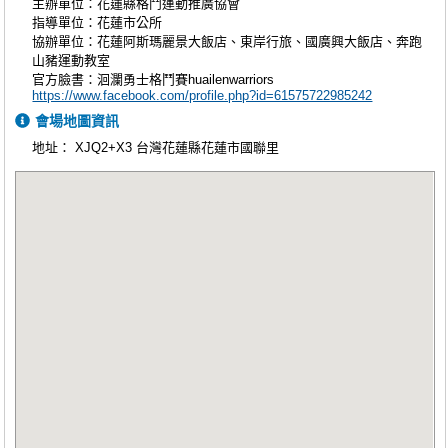
主辦單位：花蓮縣格鬥運動推廣協會
指導單位：花蓮市公所
協辦單位：花蓮阿斯瑪麗景大飯店、東岸行旅、國廣興大飯店、奔跑
山豬運動教室
官方臉書：洄瀾勇士格鬥賽huailenwarriors
https://www.facebook.com/profile.php?id=61575722985242
會場地圖資訊
地址：
XJQ2+X3 台灣花蓮縣花蓮市國聯里