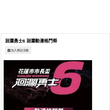
同人社團
工作委託
同人宣傳看板
繪圖藝廊
洄瀾勇士6 洄瀾動漫格鬥祭
交流中心
加入標記活動
攤位轉讓區
會員功能選單
會員中心
註冊會員
登入