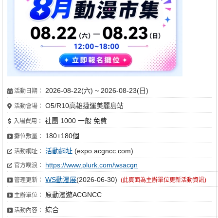
2026-08-22(六) ~ 2026-08-23(日)
活動日期：
O5/R10高雄捷運美麗島站
活動會場：
社團 1000 一般 免費
入場費用：
180+180個
攤位數量：
活動網址
(expo.acgncc.com)
活動網址：
https://www.plurk.com/wsacgn
官方噗浪：
WS動漫展
(2026-06-30)
管理更新：
(此頁面為主辦單位更新活動資訊)
原動漫遊ACGNCC
主辦單位：
綜合
活動內容：