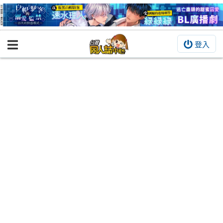
登入
BOOKY書集倉庫
同人作品
同人誌
同人周邊
同人數位作品
活動&消息
同人誌活動
最新消息
同人相關店家
宣傳&交流