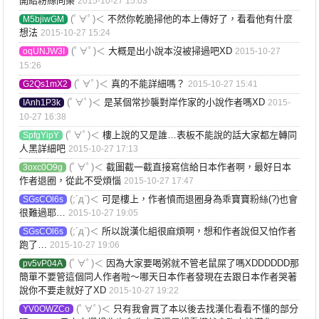
開給粉絲同樂
2015-10-27 15:03
(ﾟ∀ﾟ)＜
不然你乾脆掃他的本上傳好了，看看他有什麼
M5bjiwGM
想法
2015-10-27 15:24
(ﾟ∀ﾟ)＜
大概是出小說本沒被掃過吧XD
oqUNJW3I
2015-10-27
15:26
(ﾟ∀ﾟ)＜
真的不能詳細嗎？
G2Qs1mX2
2015-10-27 15:41
(ﾟ∀ﾟ)＜
是某個常抄襲對岸作家的小說作者嗎XD
IAnh1P3k
2015-
10-27 16:38
(ﾟ∀ﾟ)＜
樓上說的又是誰…表板不能說的話大家都左轉同
SpfgYipY
人黑詳細吧
2015-10-27 17:13
(ﾟ∀ﾟ)＜
截圖截一截直接寫信給日本作者啊，最好日本
3oxc0O9g
作者退圈，從此不受煩惱
2015-10-27 17:47
(;´д`)＜
可是樓上，作者憤而退圈身為乖寶寶粉絲(?)也會
SGsCOl6s
很難過耶…
2015-10-27 19:05
(;´д`)＜
所以說漢化組很麻煩啊，想和作者說但又怕作者
SGsCOl6s
跑了…
2015-10-27 19:06
(ﾟ∀ﾟ)＜
因為大家要喝粥就不管老鼠屎了嗎XDDDDDD那
pv5vP04A
簡單不要管這個同人作者啦～哪天日本作者發現在去跟日本作者哭著
說你不要走就好了XD
2015-10-27 19:22
(ﾟ∀ﾟ)＜
只有我會買了本以後去找漢化看看不懂的部分
YV0OWZCo