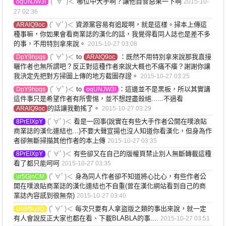
(ﾟ∀ﾟ)＜
哪位中大手啊？讓他自食惡果一下啊
oqUNJW3I
2015-10-
27 02:36
(ﾟ∀ﾟ)＜
資源黨容易有追蹤啊，就是這樣。掃本上傳這
ARAlQ9oc
種事嘛，你如果會看商業誌的漢化的話，我覺得看同人誌也是差不多
的事，不用特別拿來說。
2015-10-27 03:08
(ﾟ∀ﾟ)＜
to
：既然不用特別拿來說那我直接
DpY9hpqs
ARAlQ9oc
曬作者也無所謂吧？反正對這種作者來說大概也不痛不癢？謝謝你讓
我決定先把對方掃圖上傳的地方截圖存證。
2015-10-27 03:25
(ﾟ∀ﾟ)＜
to
：這邊並不是黑板，所以其實講
DpY9hpqs
oqUNJW3I
這件事只是希望作者有所警惕，並不想趕盡殺絕......不過看
的話讓我動搖了。
ARAlQ9oc
2015-10-27 03:29
(ﾟ∀ﾟ)＜
看是一回事(說實在有些大手作者公開在噗浪貼
8PrEIXpY
商業誌的漢化連結也...)不要大聲宣揚也沒人知道你看漢化，但身為作
者卻無斷掃描其他作者的本上傳
2015-10-27 03:35
(ﾟ∀ﾟ)＜
有些卻又在自己的版權頁禁止別人無斷轉載這種
8PrEIXpY
看了都只能呵呵
2015-10-27 03:35
(ﾟ∀ﾟ)＜
身為同人作者卻不知道將心比心，有些作者公
ur5GjnCM
開在噗浪貼商業誌的漢化連結也不自重(曾在漢化網站看到自己的商
業誌內容感到很無奈)
2015-10-27 03:40
(ﾟ∀ﾟ)＜
每次只要有人拿盜版之類的事出來說，就一定
Uo9f9u9Q
有人會說反正大家也都在看、下載BLABLA的事....
2015-10-27 03:51