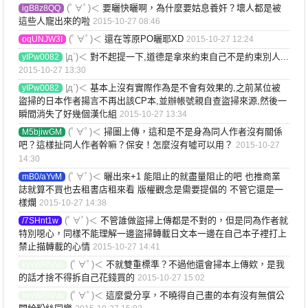
(ﾟ∀ﾟ)＜
要曬快曬啊，為什麼要姑息養奸？壞人都是被
igB8z8QQ
這些人寵出來的啦
2015-10-27 08:46
(ﾟ∀ﾟ)＜
還在等原PO曬耶XD
oqUNJW3I
2015-10-27 12:24
|д`)＜
對不起提一下,道德是拿來約束自己不是約束別人...
yIPw0082
2015-10-27 13:30
|д`)＜
基本上沒有實際作為是不會有效果的,之前某位被
yIPw0082
盜掃的日本作者揚言不再出該CP本,並辦帳號親自查盜掃來源,然後一
瞬間消失了好幾個漢化組
2015-10-27 13:34
(ﾟ∀ﾟ)＜
掃圖上傳，這和是不是身為同人作者沒有關係
M5bjiwGM
吧？這樣扯同人作者幹嘛？保安！怎麼沒有噓可以用？
2015-10-27
14:30
(ﾟ∀ﾟ)＜
曬出來+1 能阻止的就盡量阻止的吧 也推商業
mB0/aYvM
誌就算不買也去租書店租來看 版權觀念是需要提倡的 不管它還是一
樣爛
2015-10-27 14:38
(ﾟ∀ﾟ)＜
不管誰做盜掃上傳都是不對的，但是同為作者就
/7SHnt1w
特別噁心，同樣不能理解一邊盜掃轉載日文本一邊在自己本子裡打上
禁止描轉載的心情
2015-10-27 14:41
(ﾟ∀ﾟ)＜
不就雙重標準？不過他還會掃本上傳欸，是我
kyvWRNVo
的話才捨不得拆自己花錢買的
2015-10-27 15:02
(ﾟ∀ﾟ)＜
這麼愛分享，不曉得自己畫的本有沒有無償公
kyvWRNVo