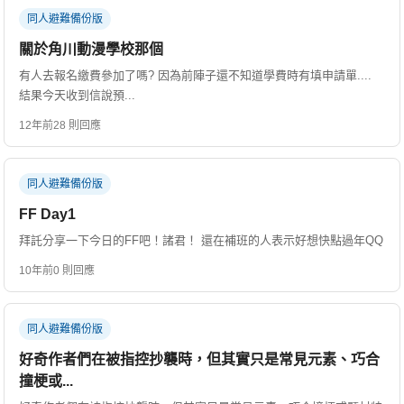
同人避難備份版
關於角川動漫學校那個
有人去報名繳費參加了嗎? 因為前陣子還不知道學費時有填申請單....
結果今天收到信說預...
12年前
28 則回應
同人避難備份版
FF Day1
拜託分享一下今日的FF吧！諸君！ 還在補班的人表示好想快點過年QQ
10年前
0 則回應
同人避難備份版
好奇作者們在被指控抄襲時，但其實只是常見元素、巧合
撞梗或...