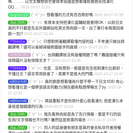
嗎...........日文太爛想收也會收本但還是想看懂就會跑去找漢化
QQ.....
2015-10-27 21:23
(ﾟ∀ﾟ)＜
想看懂的方式有百百款好嗎
GogXw31M
2015-10-27 21:39
(ﾟ∀ﾟ)＜
有買本支持把漢化當輔助我覺得OK，以前日文
.BqL/3WU
真的不行都是先去外國網站吃英文熟肉廚一次，出了單行本再買回來
廚一次(?
2015-10-27 21:44
(ﾟ∀ﾟ)＜
只想對照著翻譯看懂內容的話，不考慮只做台詞
/7SHnt1w
翻譯嗎？還可以省掉掃描修圖嵌字的麻煩
2015-10-27 22:25
(ﾟ∀ﾟ)＜
台詞翻譯就沒有版權問題了嗎？難道版權只有
HP6Om2EU
保障圖片沒有保障文字？
2015-10-27 22:35
(ﾟ∀ﾟ)＜
也是...沒有想到，那還是完全抵制漢化比較好，
/7SHnt1w
不懂日文？語言常用就會了，其實不是很大的門檻
2015-10-27 22:47
(ﾟ∀ﾟ)＜
真的那麼想看懂為什麼不學一下日文XDD 有心
mB0/aYvM
想看懂它是一個學習語言的動力(現在都有點想學韓文了(ry
2015-10-
27 22:52
(ﾟ∀ﾟ)＜
再說重點不是你用什麼心態看漢化 而是漢化本
mB0/aYvM
身就是個錯誤的行為
2015-10-27 22:53
(ﾟ∀ﾟ)＜
我先看熟肉就是為了先行情報，要是不行的話
.BqL/3WU
生肉/文字情報也不行嗎? 雖然這是商業的場合
2015-10-27 23:08
(ﾟ∀ﾟ)＜
同人的話身邊有朋友是真的會去私信作者授權
.BqL/3WU