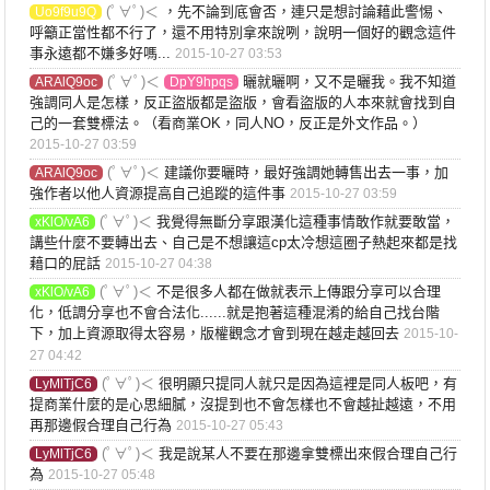
(ﾟ∀ﾟ)＜
，先不論到底會否，連只是想討論藉此警惕、
Uo9f9u9Q
呼籲正當性都不行了，還不用特別拿來說咧，說明一個好的觀念這件
事永遠都不嫌多好嗎...
2015-10-27 03:53
(ﾟ∀ﾟ)＜
曬就曬啊，又不是曬我。我不知道
ARAlQ9oc
DpY9hpqs
強調同人是怎樣，反正盜版都是盜版，會看盜版的人本來就會找到自
己的一套雙標法。（看商業OK，同人NO，反正是外文作品。）
2015-10-27 03:59
(ﾟ∀ﾟ)＜
建議你要曬時，最好強調她轉售出去一事，加
ARAlQ9oc
強作者以他人資源提高自己追蹤的這件事
2015-10-27 03:59
(ﾟ∀ﾟ)＜
我覺得無斷分享跟漢化這種事情敢作就要敢當，
xKlO/vA6
講些什麼不要轉出去、自己是不想讓這cp太冷想這圈子熱起來都是找
藉口的屁話
2015-10-27 04:38
(ﾟ∀ﾟ)＜
不是很多人都在做就表示上傳跟分享可以合理
xKlO/vA6
化，低調分享也不會合法化......就是抱著這種混淆的給自己找台階
下，加上資源取得太容易，版權觀念才會到現在越走越回去
2015-10-
27 04:42
(ﾟ∀ﾟ)＜
很明顯只提同人就只是因為這裡是同人板吧，有
LyMlTjC6
提商業什麼的是心思細膩，沒提到也不會怎樣也不會越扯越遠，不用
再那邊假合理自己行為
2015-10-27 05:43
(ﾟ∀ﾟ)＜
我是說某人不要在那邊拿雙標出來假合理自己行
LyMlTjC6
為
2015-10-27 05:48