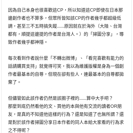
因為自己本身也很喜歡這CP，所以知道這CP即使在日本那
邊創作者也不算多，但眾所皆知該CP的作者幾乎都超級低
調，甚至三不五時搞失蹤......原因就在於海外（大陸、台灣
都有，順提這邊提的作者是台灣人。）的「掃圖分享」，導
致作者幾乎都神隱。
每次看到作者說什麼「不轉出微博」、「看完喜歡有能力的
話請購買支持」就覺得可笑，我以為維護版權是身為一個創
作者最基本的自尊，但現在卻有些人，連最基本的自尊都拋
棄了。
但儘管如此該作者仍然是該圈子裡的......算中大手吧？
那麼到底仍然看他的文、買他的本與他有交流的讀者OR朋
友，是真的不知道他這樣的行為？還是知道了也無所謂？還
是對於該作者掃圖分享日本作者的同人本給大家看的行為求
之不得呢？