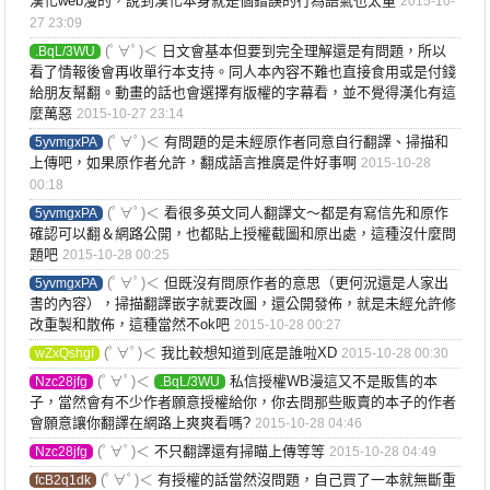
漢化web漫的，說到漢化本身就是個錯誤的行為語氣也太重
2015-10-
27 23:09
(ﾟ∀ﾟ)＜
日文會基本但要到完全理解還是有問題，所以
.BqL/3WU
看了情報後會再收單行本支持。同人本內容不難也直接食用或是付錢
給朋友幫翻。動畫的話也會選擇有版權的字幕看，並不覺得漢化有這
麼萬惡
2015-10-27 23:14
(ﾟ∀ﾟ)＜
有問題的是未經原作者同意自行翻譯、掃描和
5yvmgxPA
上傳吧，如果原作者允許，翻成語言推廣是件好事啊
2015-10-28
00:18
(ﾟ∀ﾟ)＜
看很多英文同人翻譯文～都是有寫信先和原作
5yvmgxPA
確認可以翻＆網路公開，也都貼上授權截圖和原出處，這種沒什麼問
題吧
2015-10-28 00:25
(ﾟ∀ﾟ)＜
但既沒有問原作者的意思（更何況還是人家出
5yvmgxPA
書的內容），掃描翻譯嵌字就要改圖，還公開發佈，就是未經允許修
改重製和散佈，這種當然不ok吧
2015-10-28 00:27
(ﾟ∀ﾟ)＜
我比較想知道到底是誰啦XD
wZxQshgI
2015-10-28 00:30
(ﾟ∀ﾟ)＜
私信授權WB漫這又不是販售的本
Nzc28jfg
.BqL/3WU
子，當然會有不少作者願意授權給你，你去問那些販賣的本子的作者
會願意讓你翻譯在網路上爽爽看嗎?
2015-10-28 04:46
(ﾟ∀ﾟ)＜
不只翻譯還有掃瞄上傳等等
Nzc28jfg
2015-10-28 04:49
(ﾟ∀ﾟ)＜
有授權的話當然沒問題，自己買了一本就無斷重
fcB2q1dk