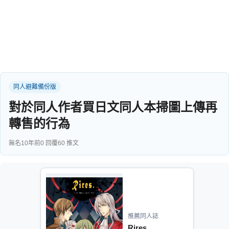
同人社團
工作委託
同人宣傳看板
繪圖藝廊
同人避難備份版
交流中心
對於同人作者買日文同人本掃圖上傳再
攤位轉讓區
轉售的行為
會員功能選單
無名
10年前
0 回覆
60 推文
會員中心
註冊會員
登入
推薦同人誌
Rires.