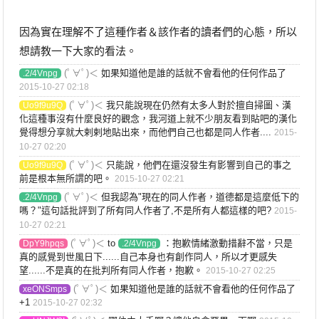
因為實在理解不了這種作者＆該作者的讀者們的心態，所以
想請教一下大家的看法。
(ﾟ∀ﾟ)＜
如果知道他是誰的話就不會看他的任何作品了
.2/4Vnpg
2015-10-27 02:18
(ﾟ∀ﾟ)＜
我只能說現在仍然有太多人對於擅自掃圖、漢
Uo9f9u9Q
化這種事沒有什麼良好的觀念，我河道上就不少朋友看到貼吧的漢化
覺得想分享就大剌剌地貼出來，而他們自己也都是同人作者....
2015-
10-27 02:20
(ﾟ∀ﾟ)＜
只能說，他們在還沒發生有影響到自己的事之
Uo9f9u9Q
前是根本無所謂的吧。
2015-10-27 02:21
(ﾟ∀ﾟ)＜
但我認為"現在的同人作者，道德都是這麼低下的
.2/4Vnpg
嗎？"這句話批評到了所有同人作者了,不是所有人都這樣的吧?
2015-
10-27 02:21
(ﾟ∀ﾟ)＜
to
：抱歉情緒激動措辭不當，只是
DpY9hpqs
.2/4Vnpg
真的感覺到世風日下......自己本身也有創作同人，所以才更感失
望......不是真的在批判所有同人作者，抱歉。
2015-10-27 02:25
(ﾟ∀ﾟ)＜
如果知道他是誰的話就不會看他的任何作品了
xeONSmps
+1
2015-10-27 02:32