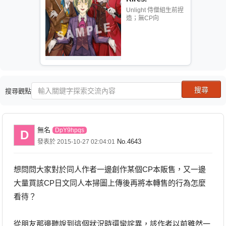
Unlight 侍僧組生前捏
造；無CP向
搜尋觀點
無名
DpY9hpqs
D
No.4643
發表於 2015-10-27 02:04:01
想問問大家對於同人作者一邊創作某個CP本販售，又一邊
大量買該CP日文同人本掃圖上傳後再將本轉售的行為怎麼
看待？
從朋友那邊聽說到這個狀況時還蠻詫異，該作者以前雖然一