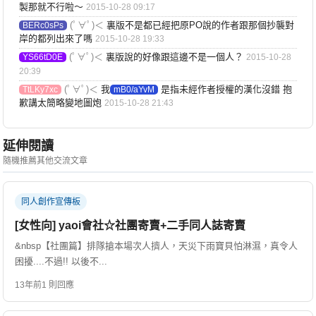
製那就不行啦～
2015-10-28 09:17
(ﾟ∀ﾟ)＜
裏版不是都已經把原PO說的作者跟那個抄襲對
BERc0sPs
岸的都列出來了嗎
2015-10-28 19:33
(ﾟ∀ﾟ)＜
裏版說的好像跟這邊不是一個人？
YS66tD0E
2015-10-28
20:39
(ﾟ∀ﾟ)＜
我
是指未經作者授權的漢化沒錯 抱
TtLKy7xc
mB0/aYvM
歉講太簡略變地圖炮
2015-10-28 21:43
延伸閱讀
隨機推薦其他交流文章
同人創作宣傳板
[女性向] yaoi會社☆社團寄賣+二手同人誌寄賣
&nbsp【社團篇】排隊搶本場次人擠人，天災下雨寶貝怕淋濕，真令人
困擾....不過!! 以後不...
13年前
1 則回應