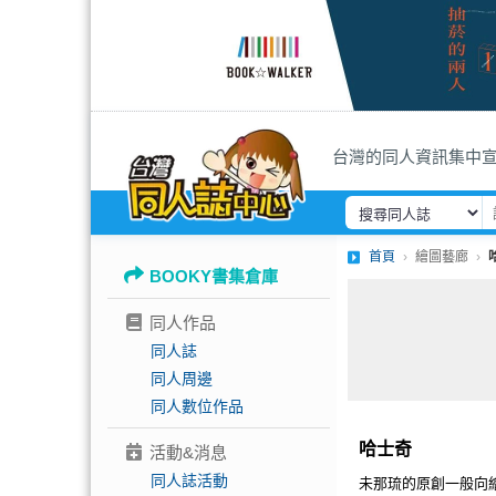
台灣的同人資訊集中
首頁
繪圖藝廊
BOOKY書集倉庫
同人作品
同人誌
同人周邊
同人數位作品
哈士奇
活動&消息
同人誌活動
未那琉的原創一般向