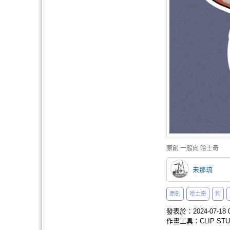
原創
一般向
哈士奇
未那琉
原創
哈士奇
狗
發表於：2024-07-18 0
作畫工具：CLIP STUD