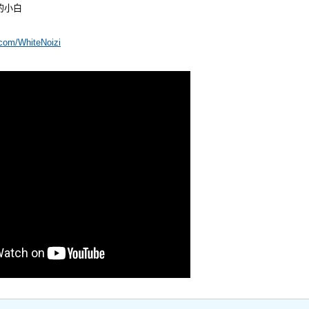
的小白
.com/WhiteNoizi