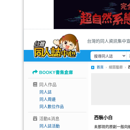
台灣的同人資訊集中
首頁
繪圖藝廊
BOOKY書集倉庫
同人作品
同人誌
同人周邊
同人數位作品
西裝小白
活動&消息
同人誌活動
未那琉的原創一般向