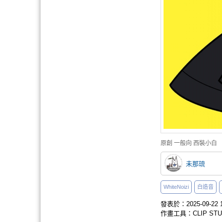
原創
一般向
西裝小白
未那琉
WhiteNoizi
白造音
發表於：2025-09-22 1
作畫工具：CLIP STUD