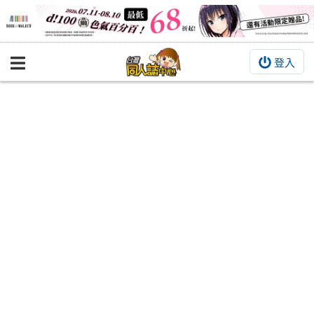
登入
BOOKY書集倉庫
同人作品
同人誌
同人周邊
同人數位作品
活動&消息
同人誌活動
最新消息
同人相關店家
宣傳&交流