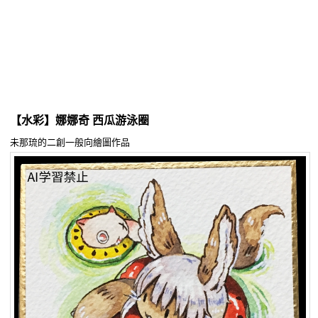
同人社團
工作委託
同人宣傳看板
繪圖藝廊
【水彩】娜娜奇 西瓜游泳圈
交流中心
未那琉的二創一般向繪圖作品
攤位轉讓區
會員功能選單
會員中心
註冊會員
登入