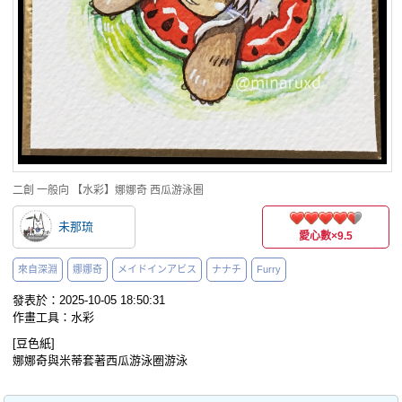
二創
一般向
【水彩】娜娜奇 西瓜游泳圈
未那琉
愛心數
×9.5
來自深淵
娜娜奇
メイドインアビス
ナナチ
Furry
發表於：2025-10-05 18:50:31
作畫工具：水彩
[豆色紙]
娜娜奇與米蒂套著西瓜游泳圈游泳