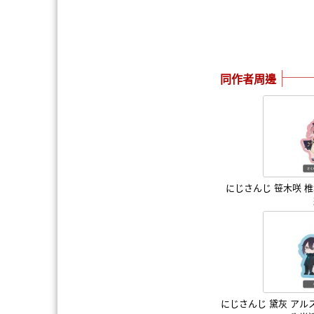
同作者周邊
にじさんじ 笹木咲 
にじさんじ 黛灰 アル