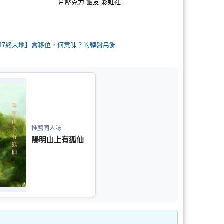
片壓克力 飯友 彩虹社
FF47終末地】盒移位，何意味？的轉盤吊飾
推薦同人誌
陽明山上有狐仙