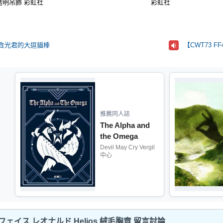
透明吊飾 彩虹社
彩虹社
玩含光君的大逗貓棒
【CWT73 
推薦同人誌
The Alpha and
the Omega
Devil May Cry Vergil
中心
フェイス レオナルド Helios 絨毛胸章 留言討論