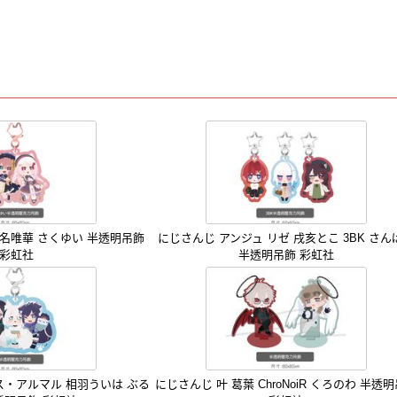
椎名唯華 さくゆい 半透明吊飾
にじさんじ アンジュ リゼ 戌亥とこ 3BK さん
彩虹社
半透明吊飾 彩虹社
ス・アルマル 相羽ういは ぶる
にじさんじ 叶 葛葉 ChroNoiR くろのわ 半透