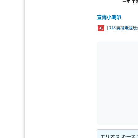
ーず 半
宣傳小喇叭
[R18]夷陵老祖
エリオス キース 