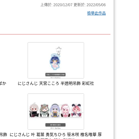
上傳於:
2020/12/07
更新於:
2022/05/06
檢舉此作品
ばか
にじさんじ 天宮こころ 半透明吊飾 彩虹社
明吊飾
にじさんじ 叶 葛葉 勇気ちひろ 笹木咲 椎名唯華 厚