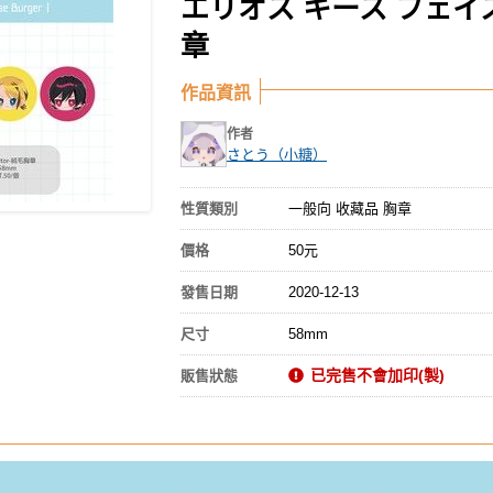
エリオス キース フェイス 
章
作品資訊
作者
さとう（小糖）
性質類別
一般向 收藏品 胸章
價格
50元
發售日期
2020-12-13
尺寸
58mm
已完售不會加印(製)
販售狀態