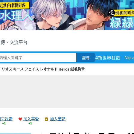
宣傳、交流平台
Niji
#新世界狂歡
搜尋
エリオス キース フェイス レオナルド Helios 絨毛胸章
跟它說讚
加入喜愛
加入筆記
+1
+1