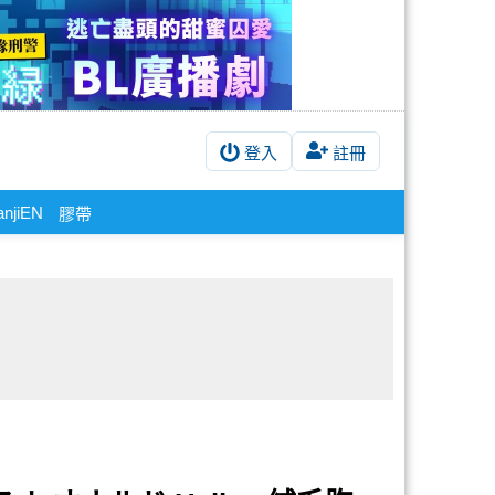
登入
註冊
sanjiEN
膠帶