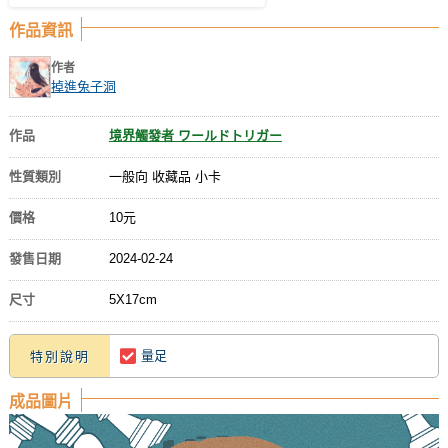
作品資訊
作者
掉進兔子洞
作品
境界觸發者 ワールドトリガー
性質類別
一般向 收藏品 小卡
價格
10元
發售日期
2024-02-24
尺寸
5X17cm
量足
特別說明
成品圖片