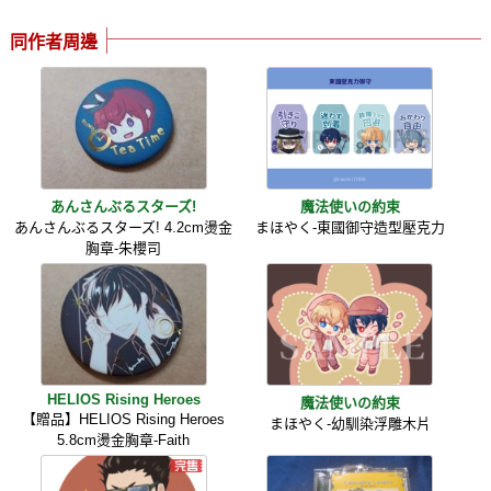
同作者周邊
あんさんぶるスターズ!
魔法使いの約束
あんさんぶるスターズ! 4.2cm燙金
まほやく-東國御守造型壓克力
胸章-朱櫻司
HELIOS Rising Heroes
魔法使いの約束
【贈品】HELIOS Rising Heroes
まほやく-幼馴染浮雕木片
5.8cm燙金胸章-Faith