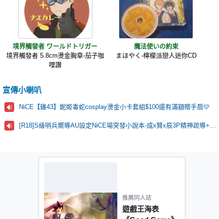
境界觸發者 ワールドトリガー
魔法使いの約束
境界觸發者 5.8cm燙金胸章-茄子咖
まほやく-檸檬派戀人迷你CD
哩讚
宣傳小喇叭
NiCE【雞43】妮姬毒蛇cosplay燙金小卡套組$100還有滿額贈手扇🩷
[R18]S級哨兵嚮導AU設定NiCE場突發小說本-成x賢x辰3P精神疏導+靈肉合一🫶
推薦同人誌
遊戲王海表