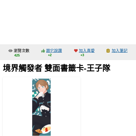
同人社團
工作委託
同人宣傳看板
繪圖藝廊
瀏覽次數
跟它說讚
加入喜愛
加入筆記
交流中心
+2
+3
425
攤位轉讓區
境界觸發者 雙面書籤卡-王子隊
會員功能選單
會員中心
註冊會員
登入