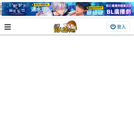
登入
BOOKY書集倉庫
同人作品
同人誌
同人周邊
同人數位作品
活動&消息
同人誌活動
最新消息
同人相關店家
宣傳&交流