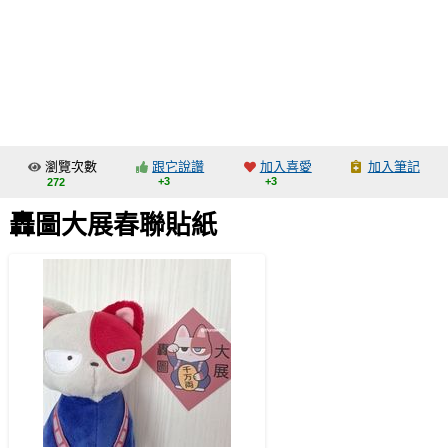
同人社團
工作委託
同人宣傳看板
繪圖藝廊
瀏覽次數
跟它說讚
加入喜愛
加入筆記
交流中心
+3
+3
272
攤位轉讓區
轟圖大展春聯貼紙
會員功能選單
會員中心
註冊會員
登入