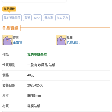
作品標籤
我的英雄學院
我英
MHA
轟焦凍
ヒロアカ
作品資訊
作者
社團
王雷雷
老殘油記
作品
我的英雄學院
性質類別
一般向 收藏品 貼紙
價格
40元
發售日期
2025-02-08
尺寸
86*86mm
材質
霧膜貼紙