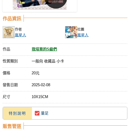
作品資訊
作者
社團
嵐星人
嵐星人
作品
我培育的S級們
性質類別
一般向 收藏品 小卡
價格
20元
發售日期
2025-02-08
尺寸
10X15CM
量足
特別說明
販售管道