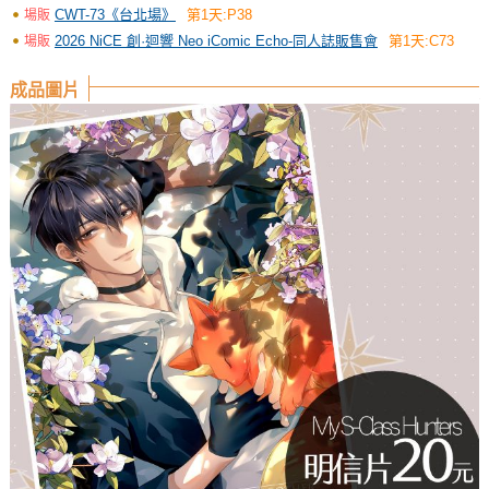
CWT-73《台北場》
第1天:P38
場販
2026 NiCE 創·迴響 Neo iComic Echo-同人誌販售會
第1天:C73
場販
成品圖片