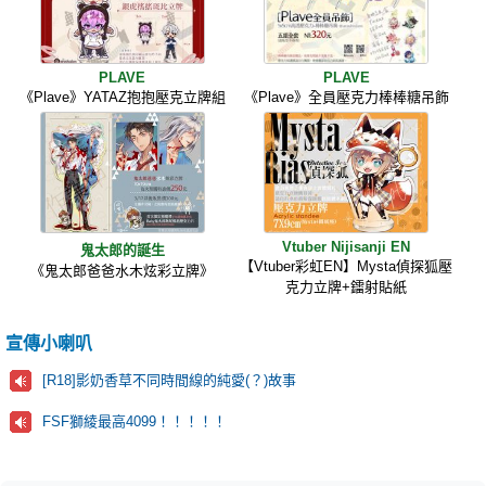
PLAVE
PLAVE
《Plave》YATAZ抱抱壓克立牌組
《Plave》全員壓克力棒棒糖吊飾
Vtuber Nijisanji EN
鬼太郎的誕生
【Vtuber彩虹EN】Mysta偵探狐壓
《鬼太郎爸爸水木炫彩立牌》
克力立牌+鐳射貼紙
宣傳小喇叭
[R18]影奶香草不同時間線的純愛(？)故事
FSF獅綾最高4099！！！！！