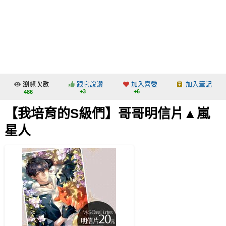
同人社團
工作委託
同人宣傳看板
繪圖藝廊
瀏覽次數
跟它說讚
加入喜愛
加入筆記
交流中心
+3
+6
486
攤位轉讓區
【我培育的S級們】哥哥明信片▲嵐
會員功能選單
星人
會員中心
註冊會員
登入