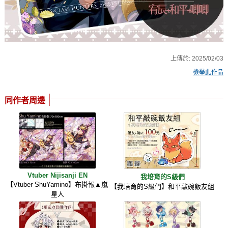
上傳於:
2025/02/03
檢舉此作品
同作者周邊
Vtuber Nijisanji EN
我培育的S級們
【Vtuber ShuYamino】布掛報▲嵐
【我培育的S級們】和平敲碗飯友組
星人