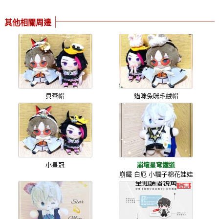
其他相關周邊
貝蕾帽
貓咪兔咪毛絨帽
小皇冠
崩壞星穹鐵道
崩鐵 白厄 小糰子棉花娃娃