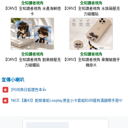
全知讀者視角
全知讀者視角
【ORV】全知讀者視角 水產海鮮透
【ORV】全知讀者視角 水族箱壓克
卡
力磁鐵貼
全知讀者視角
全知讀者視角
【ORV】全知讀者視角 劉衆赫壓克
【ORV】全知讀者視角 衆獨破牆手
力磁鐵貼
機掛片
宣傳小喇叭
[R18]侑日狐狸色本👍
NiCE【雞43】妮姬毒蛇cosplay燙金小卡套組$100還有滿額贈手扇🩷