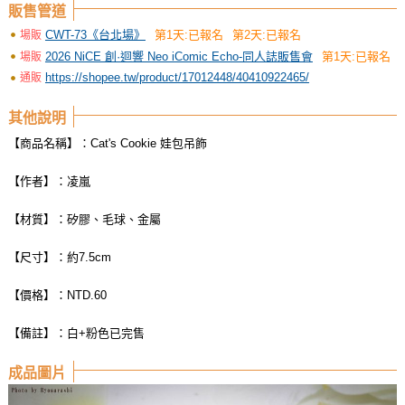
販售管道
CWT-73《台北場》
第1天:已報名
第2天:已報名
場販
2026 NiCE 創·迴響 Neo iComic Echo-同人誌販售會
第1天:已報名
場販
https://shopee.tw/product/17012448/40410922465/
通販
其他說明
【商品名稱】：Cat's Cookie 娃包吊飾
【作者】：凌嵐
【材質】：矽膠、毛球、金屬
【尺寸】：約7.5cm
【價格】：NTD.60
【備註】：白+粉色已完售
成品圖片