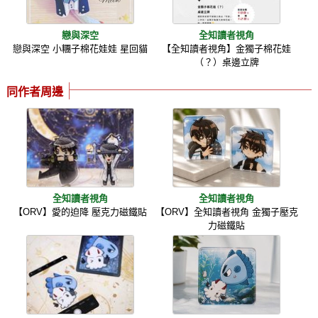
戀與深空
全知讀者視角
戀與深空 小糰子棉花娃娃 星回貓
【全知讀者視角】金獨子棉花娃
（？）桌邊立牌
同作者周邊
全知讀者視角
全知讀者視角
【ORV】愛的迫降 壓克力磁鐵貼
【ORV】全知讀者視角 金獨子壓克
力磁鐵貼