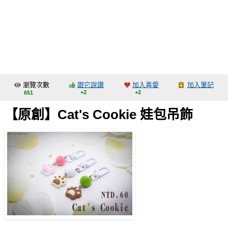
同人社團
工作委託
同人宣傳看板
繪圖藝廊
瀏覽次數
跟它說讚
加入喜愛
加入筆記
交流中心
+2
+2
651
攤位轉讓區
【原創】Cat's Cookie 娃包吊飾
會員功能選單
會員中心
註冊會員
登入