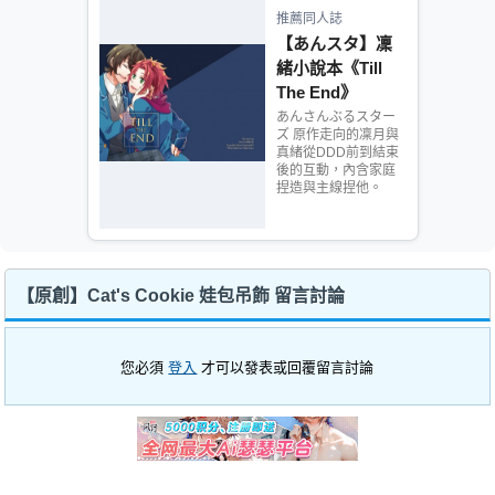
推薦同人誌
【あんスタ】凜
緒小說本《Till
The End》
あんさんぶるスター
ズ 原作走向的凜月與
真緒從DDD前到結束
後的互動，內含家庭
捏造與主線捏他。
【原創】Cat's Cookie 娃包吊飾 留言討論
您必須
登入
才可以發表或回覆留言討論