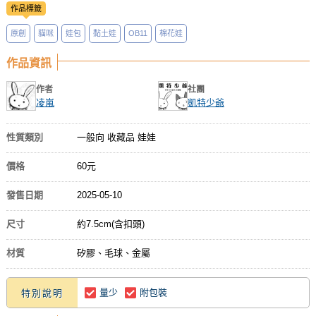
作品標籤
原創
貓咪
娃包
黏土娃
OB11
棉花娃
作品資訊
作者
社團
凌嵐
凱特少爺
性質類別
一般向 收藏品 娃娃
價格
60元
發售日期
2025-05-10
尺寸
約7.5cm(含扣頭)
材質
矽膠、毛球、金屬
量少
附包裝
特別說明