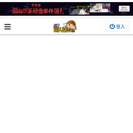
登入
BOOKY書集倉庫
同人作品
同人誌
同人周邊
同人數位作品
活動&消息
同人誌活動
最新消息
同人相關店家
宣傳&交流