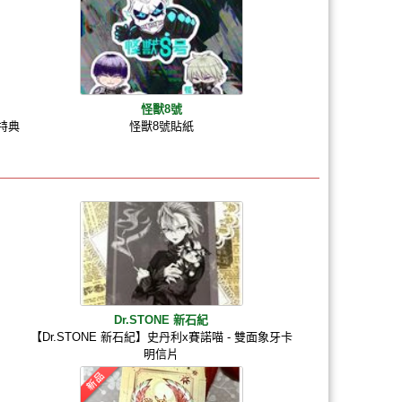
怪獸8號
量特典
怪獸8號貼紙
Dr.STONE 新石紀

【Dr.STONE 新石紀】史丹利x賽諾喵 - 雙面象牙卡
明信片