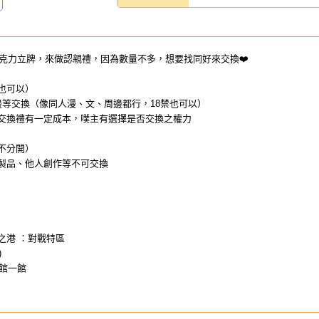
克力立牌，來做認親禮，因為數量不多，想要找同好來交換❤️
圖也可以）
周邊等交換（像同人漫、文、周邊都行，18禁也可以）
因交換禮有一定成本，噗主有選擇是否交換之權力
（不分開）
複製品、他人創作等不可交換
南方之港 ：對戰特區
)
館一館