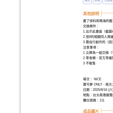
鳴保
保鳴
交換禮
其他說明
畫了保科和鳴海的壓
交換條件：
1.出示此畫面（截
2.怪8的相關同人
3.需自行創作的（
注意事項：
1.立牌為一組交換
2.零食類、官方等
3.不販售
場次： NiCE
寶可夢 ONLY - 
日期：2025/8/16 (六
地點：台北南港展覽
攤位號碼：J11
成品圖片