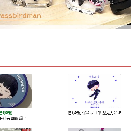
怪獸8號
怪獸8號 保科宗四郎 壓克力吊飾
 保科宗四郎 扇子