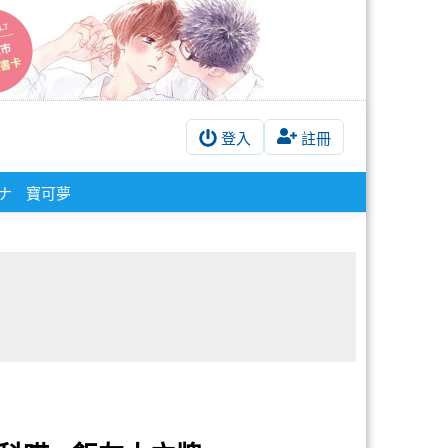
登入
註冊
ナ
寶可夢