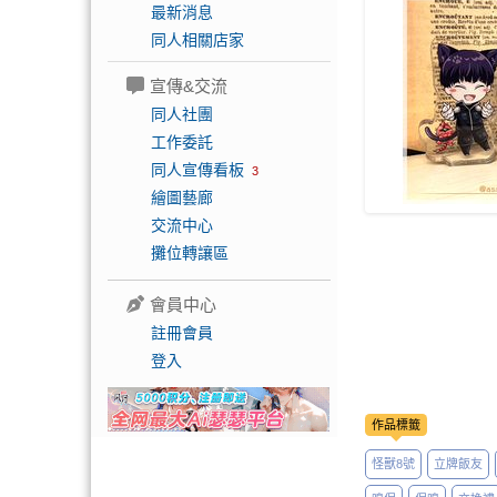
最新消息
同人相關店家
宣傳&交流
同人社團
工作委託
同人宣傳看板
3
繪圖藝廊
交流中心
攤位轉讓區
會員中心
註冊會員
登入
作品標籤
怪獸8號
立牌飯友