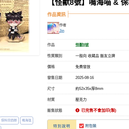
【怪獸8號】鳴海喵 & 保
作品資訊
作者
Jin
作品
怪獸8號
性質類別
一般向 收藏品 飯友立牌
價格
免費發放
發售日期
2025-08-16
尺寸
約52x35x厚8mm
材質
壓克力
已完售不會加印(製)
販售狀態
保科宗四郎
鳴海弦
附包裝
特別說明