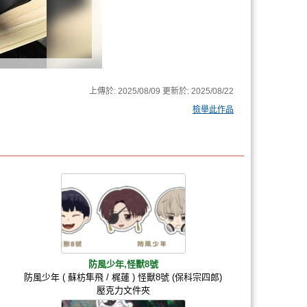
上傳於:
2025/08/09
更新於:
2025/08/22
檢舉此作品
防風少年,怪獸8號
防風少年 ( 蘇枋隼飛 / 梶蓮 ) 怪獸8號 (保科宗四郎)
壓克力文件夾