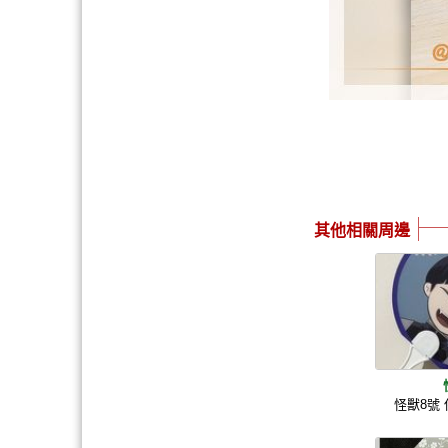
其他相關周邊
怪獸8號