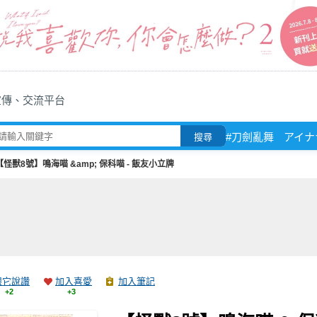
宣傳、交流平台
#刀劍亂舞
アイナ
搜尋
【怪獸8號】鳴海喵 &amp; 保科喵 - 飯友小立牌
跟它說讚
加入喜愛
加入筆記
+2
+3