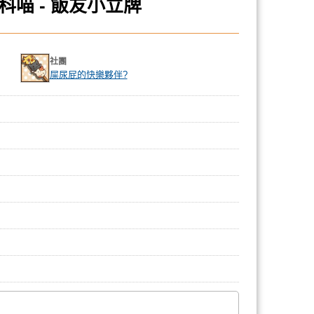
科喵 - 飯友小立牌
社團
屎尿屁的快樂夥伴?