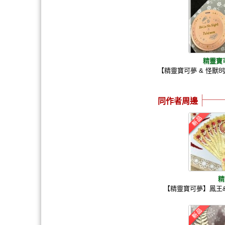
精靈寶
【精靈寶可夢 & 怪獸8
同作者周邊
精
【精靈寶可夢】鳳王&