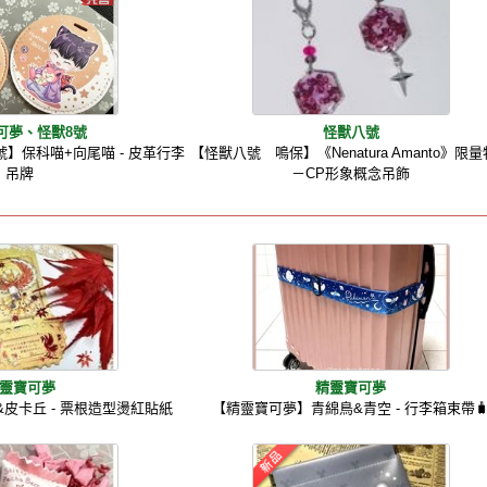
可夢、怪獸8號
怪獸八號
號】保科喵+向尾喵 - 皮革行李
【怪獸八號 鳴保】《Nenatura Amanto》限
吊牌
－CP形象概念吊飾
靈寶可夢
精靈寶可夢
皮卡丘 - 票根造型燙紅貼紙
【精靈寶可夢】青綿鳥&青空 - 行李箱束帶