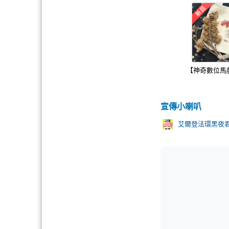
【神奇數位馬
宣傳小喇叭
艾爾登法環黑夜君