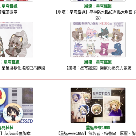
,星穹鐵道,
崩壞：星穹鐵道
萬罐頭徽章
【崩壞：星穹鐵道】星神防水貼紙有點大單售 (3
張)
：星穹鐵道
崩壞：星穹鐵道
】星螢擬獸化搖尾巴吊飾組
【崩壞：星穹鐵道】擬獸化壓克力飯友
再見菈菈
重返未來1999
】菈菈&茉里胸章
【重返未來1999】無名者、梅蕾爾｜厚壓、