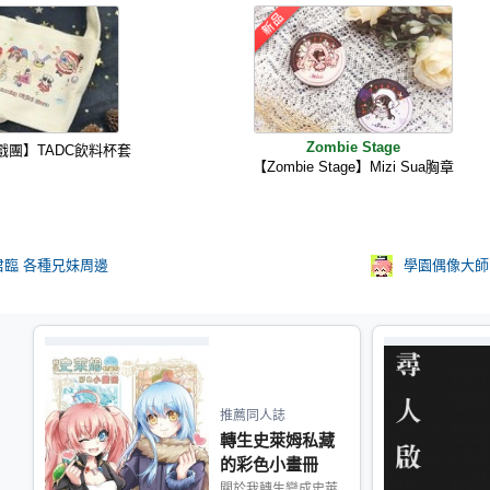
Zombie Stage
戲團】TADC飲料杯套
【Zombie Stage】Mizi Sua胸章
臨 各種兄妹周邊
學園偶像大師
推薦同人誌
轉生史萊姆私藏
的彩色小畫冊
關於我轉生變成史萊