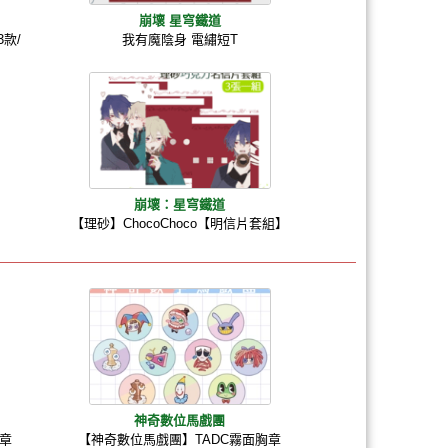
崩壞 星穹鐵道
款/
我有魔陰身 電繡短T
崩壞：星穹鐵道
【理砂】ChocoChoco【明信片套組】
神奇數位馬戲團
胸章
【神奇數位馬戲團】TADC霧面胸章