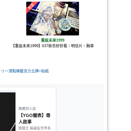
重返未來1999
【重返未來1999】637新衣好好看｜明信片、胸章
 リー清點陣壓克力立牌+貼紙
推薦同人誌
【YGO闇表】尋
人啟事
遊戲王 無論這世界多