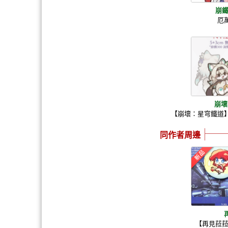
崩鐵
厄
崩壞
【崩壞：星穹鐵道
同作者周邊
【再見菈菈