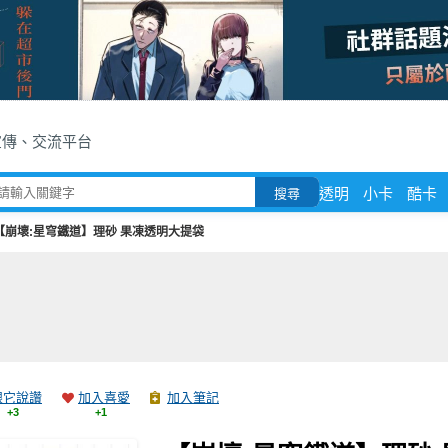
宣傳、交流平台
透明
小卡
酷卡
搜尋
【崩壞:星穹鐵道】理砂 果凍透明大提袋
跟它說讚
加入喜愛
加入筆記
+3
+1