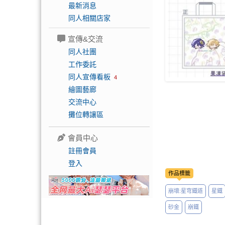
最新消息
同人相關店家
宣傳&交流
同人社團
工作委託
同人宣傳看板
4
繪圖藝廊
交流中心
攤位轉讓區
會員中心
註冊會員
登入
作品標籤
崩壞:星穹鐵道
星鐵
砂金
崩鐵