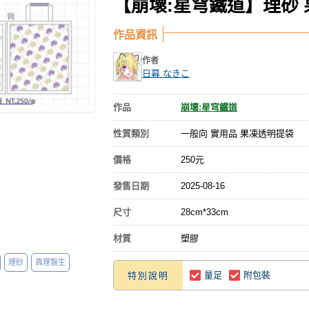
【崩壞:星穹鐵道】理砂
作品資訊
作者
日暮 なきこ
作品
崩壞:星穹鐵道
性質類別
一般向 實用品 果凍透明提袋
價格
250元
發售日期
2025-08-16
尺寸
28cm*33cm
材質
塑膠
理砂
真理醫生
量足
附包裝
特別說明