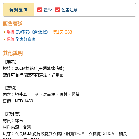
量少
色差注意
特別說明
販售管道
CWT-73《台北場》
第1天:G33
場販
全家好賣家
通販
其他說明
【展示】
模特：20CM棉花娃(玉逍遙棉花娃)
配件可自行搭配不同穿法，詳見圖
【套組】
內含：短外套、上衣、馬面裙、腰封、髮帶
售價：NTD.1450
【短外套】
材質：棉布
材料來源：台灣
尺寸：衣長9CM(從肩頸處到衣襬)，胸寬12CM，衣襬寬13.8CM，袖長