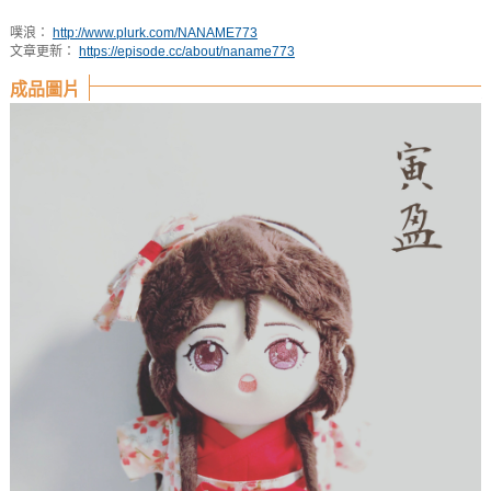
噗浪：
http://www.plurk.com/NANAME773
文章更新：
https://episode.cc/about/naname773
成品圖片