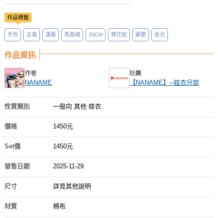
作品標籤
手作
古風
漢服
馬面裙
20CM
棉花娃
霹靂
金光
作品資訊
作者
社團
NANAME
【NANAME】─娃衣分部
性質類別
一般向 其他 娃衣
價格
1450元
Set價
1450元
發售日期
2025-11-29
尺寸
詳見其他說明
材質
棉布