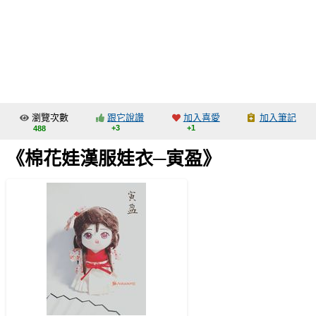
同人社團
工作委託
同人宣傳看板
繪圖藝廊
瀏覽次數
跟它說讚
加入喜愛
加入筆記
交流中心
+3
+1
488
攤位轉讓區
《棉花娃漢服娃衣─寅盈》
會員功能選單
會員中心
註冊會員
登入