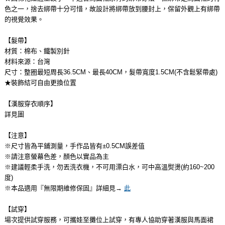
色之一，捨去綁帶十分可惜，故設計將綁帶放到腰封上，保留外觀上有綁帶
的視覺效果。
【髮帶】
材質：棉布、鐵製別針
材料來源：台灣
尺寸：整圈最短周長36.5CM、最長40CM，髮帶寬度1.5CM(不含鬆緊帶處)
★裝飾結可自由更換位置
【漢服穿衣順序】
詳見圖
【注意】
※尺寸皆為平鋪測量，手作品皆有±0.5CM誤差值
※請注意螢幕色差，顏色以實品為主
※建議輕柔手洗，勿丟洗衣機，不可用漂白水，可中高溫熨燙(約160~200
度)
※本品適用『無限期維修保固』詳細見→
此
【試穿】
場次提供試穿服務，可攜娃至攤位上試穿，有專人協助穿著漢服與馬面裙