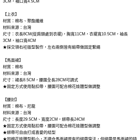
3CM，袖口寬4.5CM
【上衣】
材質：棉布、聚酯纖維
材料來源：台灣
尺寸：衣長8CM(從肩頸處到衣襬)，胸寬11CM，衣襬寬10.5CM，袖長
3CM，袖口寬4CM
★採交領右衽版型製作，左右兩側皆有緞帶做固定繫繩
【馬面裙】
材質：棉布
材料來源：台灣
尺寸：裙長8.5CM，腰圍全長28CM可調式
★固定方式使用黏扣帶，腰圍可配合棉花娃體型做調整
【腰封】
材質：棉布、尼龍
材料來源：台灣
尺寸：長度29.5CM、寬度2CM，綁帶長24CM
★固定方式使用黏扣帶，腰圍可配合棉花娃體型做調整
★綁帶可自由打成喜愛的結型
★因棉花娃體型較小，不適合馬面裙原有的綁帶穿法，但綁帶是馬面裙的特