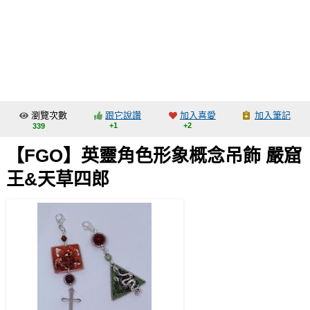
同人社團
工作委託
同人宣傳看板
繪圖藝廊
瀏覽次數
跟它說讚
加入喜愛
加入筆記
交流中心
+1
+2
339
攤位轉讓區
【FGO】英靈角色形象概念吊飾 嚴窟
會員功能選單
王&天草四郎
會員中心
註冊會員
登入