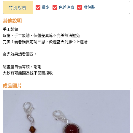
量少
色差注意
附包裝
特別說明
其他說明
手工製做
瑕疵、手工痕跡、個體差異等不完美無法避免
完美主義者購買前請三思，歡迎當天到攤位上選購
夜光效果請看圖四。
請盡量自備零錢，謝謝
大鈔有可能因為找不開而拒收
成品圖片