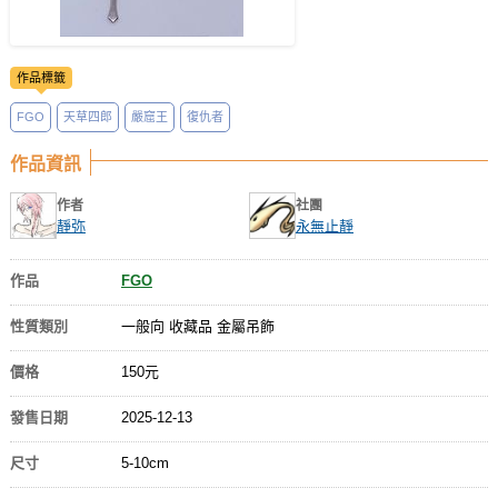
作品標籤
FGO
天草四郎
嚴窟王
復仇者
作品資訊
作者
社團
靜弥
永無止靜
作品
FGO
性質類別
一般向 收藏品 金屬吊飾
價格
150元
發售日期
2025-12-13
尺寸
5-10cm