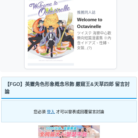
推薦同人誌
Welcome to
Octavinelle
ツイステ 海寮中心歡
樂向短篇漫畫集 ※內
含イドアズ、性轉、
女裝...(?)
【FGO】英靈角色形象概念吊飾 嚴窟王&天草四郎 留言討
論
您必須
登入
才可以發表或回覆留言討論