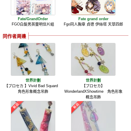
Fate/GrandOrder
Fate grand order
FGO白髮男英靈明信片組
Fgo同人胸章 貞德 伊絲塔 天草四郎
同作者周邊
世界計劃
世界計劃
【プロセカ 】Vivid Bad Squard
【プロセカ】
角色形象概念吊飾
WonderlandXShowtime 角色形象
概念吊飾